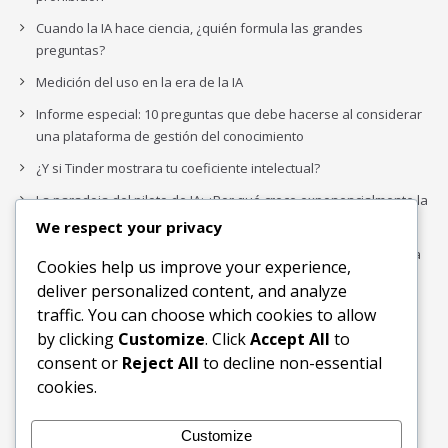
Cuando la IA hace ciencia, ¿quién formula las grandes
preguntas?
Medición del uso en la era de la IA
Informe especial: 10 preguntas que debe hacerse al considerar
una plataforma de gestión del conocimiento
¿Y si Tinder mostrara tu coeficiente intelectual?
La paradoja del piloto de IA: ¿Por qué crece exponencialmente la
complejidad de la IA empresarial?
We respect your privacy
Los organigramas de marketing se crearon para los canales. La
Cookies help us improve your experience,
IA acaba de dejarlos obsoletos.
deliver personalized content, and analyze
traffic. You can choose which cookies to allow
by clicking
Customize
. Click
Accept All
to
Buscar
consent or
Reject All
to decline non-essential
Buscar
cookies.
Customize