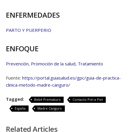
ENFERMEDADES
PARTO Y PUERPERIO
ENFOQUE
Prevención
,
Promoción de la salud
,
Tratamiento
Fuente:
https://portal.guiasalud.es/gpc/guia-de-practica-
clinica-metodo-madre-canguro/
Tagged:
Bebé Prematuro
Contacto Piel a Piel
España
Madre Canguro
Related Articles