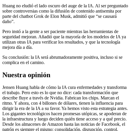
Huang no eludió el lado oscuro del auge de la IA. Al ser preguntado
sobre controversias como la difusión de contenido antisemita por
parte del chatbot Grok de Elon Musk, admitió que “se causará
daño”.
Pero instó a la gente a ser paciente mientras las herramientas de
seguridad mejoran. Añadió que la mayoría de los modelos de IA ya
utilizan otras IA para verificar los resultados, y que la tecnología
mejora día a día.
Su conclusión: la IA será abrumadoramente positiva, incluso si se
complica en el camino.
Nuestra opinión
Jensen Huang habla de cómo la IA cura enfermedades y transforma
el trabajo. Pero esto es lo que no dice: cada transformación que
describe fluye a través de Nvidia. Fabrican los chips. Marcan el
ritmo. Y ahora, con 4 billones de dólares, tienen la influencia para
dirigir la era de la IA a su favor. Ya hemos visto esta estrategia antes.
Los gigantes tecnológicos hacen promesas utópicas, se apoderan de
la infraestructura y luego deciden quién tiene acceso y a qué precio.
Desde los almacenes de Amazon hasta las noticias de Facebook, el
patrón es siempre el mismo: consolidación, disrupción, control.