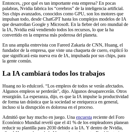
Entonces, ¿por qué es tan importante esta empresa? En pocas
palabras, Nvidia fabrica los “cerebros” de la inteligencia artificial.
Sus chips avanzados, conocidos como GPU, son los motores que
impulsan todo, desde ChatGPT hasta los complejos modelos de IA
que desarrollan Google y Microsoft. En la fiebre del oro mundial de
la IA, Nvidia está vendiendo todos los recursos, lo que la ha
convertido en la empresa más poderosa del planeta.
En una amplia entrevista con Fareed Zakaria de CNN, Huang, el
fundador de la empresa, que viste una chaqueta de cuero, explicó lo
que significará esta nueva era de IA, impulsada por sus chips, para
la gente común.
La IA cambiará todos los trabajos
Huang no lo edulcoró. “Los empleos de todos se verán afectados.
Algunos empleos se perderán”, dijo. Algunos desaparecerán. Otros
resurgirán. La esperanza, dijo, es que la IA impulse la productividad
de forma tan drástica que la sociedad se enriquezca en general,
incluso si la disrupción es dolorosa en el proceso.
Admitió que hay mucho en juego. Una
encuesta
reciente del Foro
Económico Mundial reveló que el 41 % de los empleadores planean
reducir su plantilla para 2030 debido a la IA. Y dentro de Nvidia,