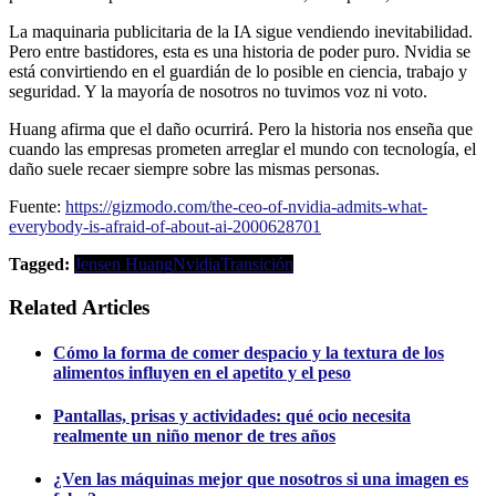
La maquinaria publicitaria de la IA sigue vendiendo inevitabilidad.
Pero entre bastidores, esta es una historia de poder puro. Nvidia se
está convirtiendo en el guardián de lo posible en ciencia, trabajo y
seguridad. Y la mayoría de nosotros no tuvimos voz ni voto.
Huang afirma que el daño ocurrirá. Pero la historia nos enseña que
cuando las empresas prometen arreglar el mundo con tecnología, el
daño suele recaer siempre sobre las mismas personas.
Fuente:
https://gizmodo.com/the-ceo-of-nvidia-admits-what-
everybody-is-afraid-of-about-ai-2000628701
Tagged:
Jensen Huang
Nvidia
Transición
Related Articles
Cómo la forma de comer despacio y la textura de los
alimentos influyen en el apetito y el peso
Pantallas, prisas y actividades: qué ocio necesita
realmente un niño menor de tres años
¿Ven las máquinas mejor que nosotros si una imagen es