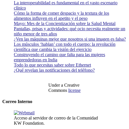
La interoperabilidad es fundamental en el vasto escenario
clínico
Cómo la forma de comer despacio y la textura de los
alimentos influyen en el apetito y el peso
Mayo: Mes de la Concientización sobre la Salud Mental
Pantallas, prisas y actividades: qué ocio necesita realmente un
niño menor de tres años
¿Ven las máquinas mejor que nosotros si una imagen es falsa?
Los músculos ‘hablan’ con todo el cuerpo: la revolución
científica que cambia la visión del ejercicio
Construyendo el camino que falta para las mujeres
emprendedoras en India
Todo lo que necesitas saber sobre Ethernet
¿Qué revelan las notificaciones del teléfono?
Under a Creative
Commons
license
Correo Interno
Acceso al servidor de correo de la Comunidad
KW Foundation.