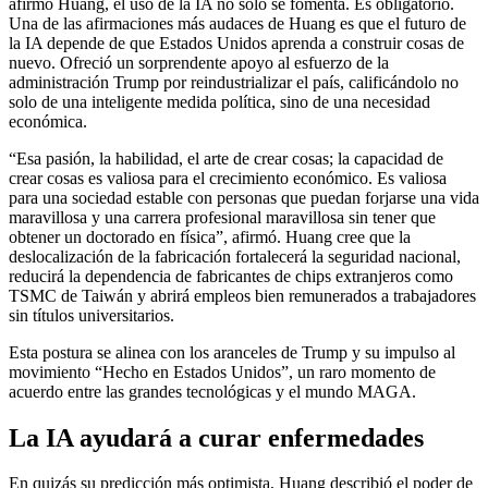
afirmó Huang, el uso de la IA no solo se fomenta. Es obligatorio.
Una de las afirmaciones más audaces de Huang es que el futuro de
la IA depende de que Estados Unidos aprenda a construir cosas de
nuevo. Ofreció un sorprendente apoyo al esfuerzo de la
administración Trump por reindustrializar el país, calificándolo no
solo de una inteligente medida política, sino de una necesidad
económica.
“Esa pasión, la habilidad, el arte de crear cosas; la capacidad de
crear cosas es valiosa para el crecimiento económico. Es valiosa
para una sociedad estable con personas que puedan forjarse una vida
maravillosa y una carrera profesional maravillosa sin tener que
obtener un doctorado en física”, afirmó. Huang cree que la
deslocalización de la fabricación fortalecerá la seguridad nacional,
reducirá la dependencia de fabricantes de chips extranjeros como
TSMC de Taiwán y abrirá empleos bien remunerados a trabajadores
sin títulos universitarios.
Esta postura se alinea con los aranceles de Trump y su impulso al
movimiento “Hecho en Estados Unidos”, un raro momento de
acuerdo entre las grandes tecnológicas y el mundo MAGA.
La IA ayudará a curar enfermedades
En quizás su predicción más optimista, Huang describió el poder de