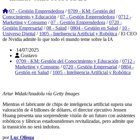
/
07 - Gestión Emprendedora
/
0709 - KM: Gestión del
Conocimiento y Educación
/
07 - Gestión Emprendedora
/
0712 -
Marketing y Consumo
/
07 - Gestión Emprendedora
/
0720 -
Gestión Empresarial
/
08 - Salud
/
0804 - Gestión en Salud
/
10 -
Universo Digital
/
1005 - Inteligencia Artificial y Robótica
/
El CEO
de Nvidia admite lo que todo el mundo teme sobre la IA
14/07/2025
Gustavo
0709 - KM: Gestión del Conocimiento y Educación
/
0712 -
Marketing y Consumo
/
0720 - Gestión Empresarial
/
0804 -
Gestión en Salud
/
1005 - Inteligencia Artificial y Robótica
Artur Widak/Anadolu vía Getty Images
Mientras el fabricante de chips de inteligencia artificial supera una
valoración de 4 billones de dólares, el director ejecutivo Jensen
Huang presenta una sorprendente visión de un futuro con asistentes
robóticos y fábricas estadounidenses revitalizadas, pero admite que
la transición no será indolora.
por
Luc Olinga