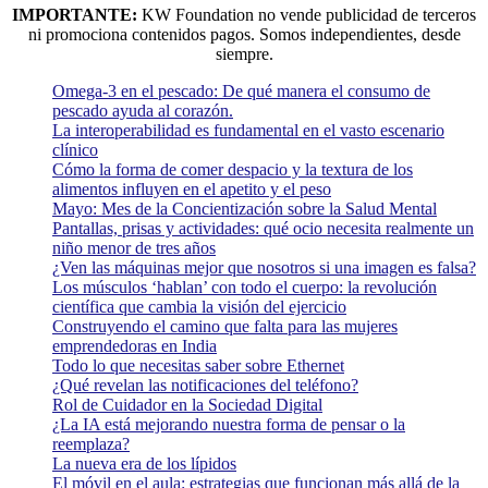
IMPORTANTE:
KW Foundation no vende publicidad de terceros
ni promociona contenidos pagos. Somos independientes, desde
siempre.
Omega-3 en el pescado: De qué manera el consumo de
pescado ayuda al corazón.
La interoperabilidad es fundamental en el vasto escenario
clínico
Cómo la forma de comer despacio y la textura de los
alimentos influyen en el apetito y el peso
Mayo: Mes de la Concientización sobre la Salud Mental
Pantallas, prisas y actividades: qué ocio necesita realmente un
niño menor de tres años
¿Ven las máquinas mejor que nosotros si una imagen es falsa?
Los músculos ‘hablan’ con todo el cuerpo: la revolución
científica que cambia la visión del ejercicio
Construyendo el camino que falta para las mujeres
emprendedoras en India
Todo lo que necesitas saber sobre Ethernet
¿Qué revelan las notificaciones del teléfono?
Rol de Cuidador en la Sociedad Digital
¿La IA está mejorando nuestra forma de pensar o la
reemplaza?
La nueva era de los lípidos
El móvil en el aula: estrategias que funcionan más allá de la