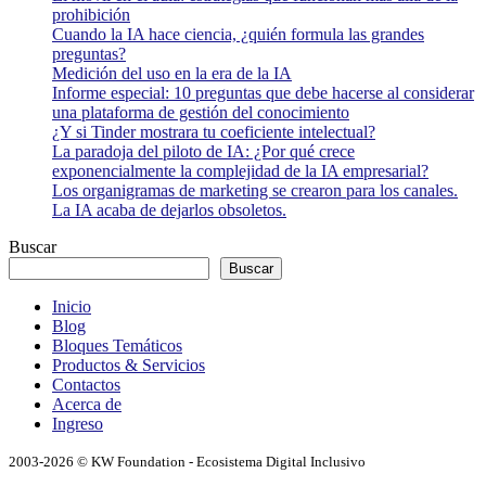
prohibición
Cuando la IA hace ciencia, ¿quién formula las grandes
preguntas?
Medición del uso en la era de la IA
Informe especial: 10 preguntas que debe hacerse al considerar
una plataforma de gestión del conocimiento
¿Y si Tinder mostrara tu coeficiente intelectual?
La paradoja del piloto de IA: ¿Por qué crece
exponencialmente la complejidad de la IA empresarial?
Los organigramas de marketing se crearon para los canales.
La IA acaba de dejarlos obsoletos.
Buscar
Buscar
Inicio
Blog
Bloques Temáticos
Productos & Servicios
Contactos
Acerca de
Ingreso
2003-2026 © KW Foundation - Ecosistema Digital Inclusivo