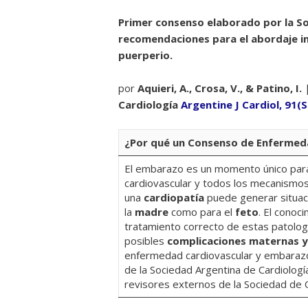
Primer consenso elaborado por la So
recomendaciones para el abordaje int
puerperio.
por
Aquieri, A., Crosa, V., & Patino, I.
Cardiología
Argentine J Cardiol, 91(S
¿Por qué un Consenso de Enfermed
El embarazo es un momento único para
cardiovascular y todos los mecanismos
una
cardiopatía
puede generar situaci
la
madre
como para el
feto
. El conoc
tratamiento correcto de estas patologí
posibles
complicaciones maternas y
enfermedad cardiovascular y embarazo, 
de la Sociedad Argentina de Cardiología
revisores externos de la Sociedad de O