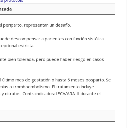
razada
l periparto, representan un desafío.
puede descompensar a pacientes con función sistólica
epcional estricta.
ente bien tolerada, pero puede haber riesgo en casos
el último mes de gestación o hasta 5 meses posparto. Se
itmias o tromboembolismo. El tratamiento incluye
a y nitratos. Contraindicados: IECA/ARA-II durante el