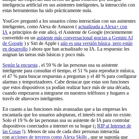
inteligencia artificial en sus asistentes inteligentes, la interacción con
estas herramientas ha sido prácticamente nula.
YouGov preguntó a los usuarios cómo interactúan con sus asistentes
inteligentes, como Alexa de Amazon (
actualizada a Alexa+ con
IA
a principios de este año), el Asistente de Google (recientemente
convertido en un
asistente más conversacional gracias a Gemini AI
de Google
) y Siri de Apple (
aún es una versión básica, pero están
en desarrollo
) ahora que han actualizado su IA. La respuesta: les
asignan las tareas más básicas y poco más.
Según la encuesta
, el 59 % de las personas usa su asistente
inteligente para consultar el tiempo, el 51 % para reproducir música,
el 47 % para buscar respuestas a preguntas y el 40 % para configurar
alarmas y temporizadores. Cabe destacar que estas son funciones
que estos dispositivos ya podían realizar hace más de una década,
cuando empezaron a integrarse en nuestros teléfonos y hogares a
través de altavoces inteligentes.
En cuanto a las funciones más avanzadas que a las empresas les
encantaría que los usuarios adoptaran, el interés real aún no existe.
Solo el 19 % de las personas usa su asistente de IA para controlar
dispositivos conectados a internet en su hogar (¡
RIP al Internet de
las Cosas
!). Menos de una de cada diez personas interactúa
con
acciones de terceros como Alexa Skills
, que se suponía que