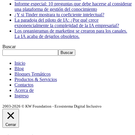
Informe especial: 10 preguntas que debe hacerse al considerar
una plataforma de gestión del conocimiento
¿Y si Tinder mostrara tu coeficiente intelectual?
La paradoja del piloto de IA: ¿Por qué crece
exponencialmente la complejidad de la IA empresarial?
Los organigramas de marketing se crearon para los canales.
La IA acaba de dejarlos obsoletos.
Buscar
Buscar
Inicio
Blog
Bloques Temáticos
Productos & Servicios
Contactos
Acerca de
Ingreso
2003-2026 © KW Foundation - Ecosistema Digital Inclusivo
Cerrar