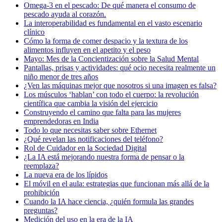
Omega-3 en el pescado: De qué manera el consumo de
pescado ayuda al corazón.
La interoperabilidad es fundamental en el vasto escenario
clínico
Cómo la forma de comer despacio y la textura de los
alimentos influyen en el apetito y el peso
Mayo: Mes de la Concientización sobre la Salud Mental
Pantallas, prisas y actividades: qué ocio necesita realmente un
niño menor de tres años
¿Ven las máquinas mejor que nosotros si una imagen es falsa?
Los músculos ‘hablan’ con todo el cuerpo: la revolución
científica que cambia la visión del ejercicio
Construyendo el camino que falta para las mujeres
emprendedoras en India
Todo lo que necesitas saber sobre Ethernet
¿Qué revelan las notificaciones del teléfono?
Rol de Cuidador en la Sociedad Digital
¿La IA está mejorando nuestra forma de pensar o la
reemplaza?
La nueva era de los lípidos
El móvil en el aula: estrategias que funcionan más allá de la
prohibición
Cuando la IA hace ciencia, ¿quién formula las grandes
preguntas?
Medición del uso en la era de la IA