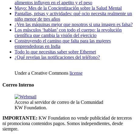
alimentos influyen en el apetito y el peso
Mayo: Mes de la Concientización sobre la Salud Mental
Pantallas, prisas y actividades: qué ocio necesita realmente un
niño menor de tres años
¿Ven las máquinas mejor que nosotros si una imagen es falsa?
Los músculos ‘hablan’ con todo el cuerpo: la revolución
científica que cambia la visión del ejercicio
Construyendo el camino que falta para las mujeres
emprendedoras en India
Todo lo que necesitas saber sobre Ethernet
¿Qué revelan las notificaciones del teléfono?
Under a Creative Commons
license
Correo Interno
Acceso al servidor de correo de la Comunidad
KW Foundation.
IMPORTANTE:
KW Foundation no vende publicidad de terceros
ni promociona contenidos pagos. Somos independientes, desde
siempre.