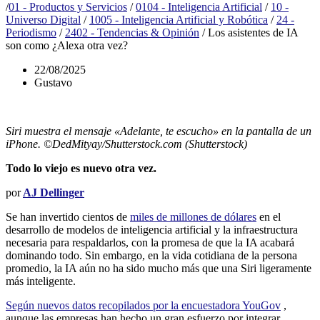
/
01 - Productos y Servicios
/
0104 - Inteligencia Artificial
/
10 -
Universo Digital
/
1005 - Inteligencia Artificial y Robótica
/
24 -
Periodismo
/
2402 - Tendencias & Opinión
/
Los asistentes de IA
son como ¿Alexa otra vez?
22/08/2025
Gustavo
Siri muestra el mensaje «Adelante, te escucho» en la pantalla de un
iPhone. ©DedMityay/Shutterstock.com (Shutterstock)
Todo lo viejo es nuevo otra vez.
por
AJ Dellinger
Se han invertido cientos de
miles de millones de dólares
en el
desarrollo de modelos de inteligencia artificial y la infraestructura
necesaria para respaldarlos, con la promesa de que la IA acabará
dominando todo. Sin embargo, en la vida cotidiana de la persona
promedio, la IA aún no ha sido mucho más que una Siri ligeramente
más inteligente.
Según nuevos datos recopilados por la encuestadora YouGov
,
aunque las empresas han hecho un gran esfuerzo por integrar