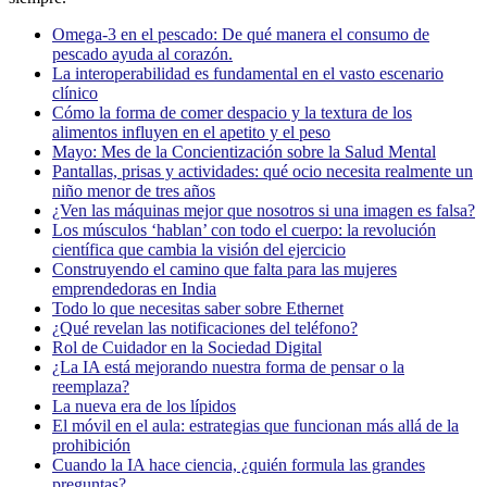
Omega-3 en el pescado: De qué manera el consumo de
pescado ayuda al corazón.
La interoperabilidad es fundamental en el vasto escenario
clínico
Cómo la forma de comer despacio y la textura de los
alimentos influyen en el apetito y el peso
Mayo: Mes de la Concientización sobre la Salud Mental
Pantallas, prisas y actividades: qué ocio necesita realmente un
niño menor de tres años
¿Ven las máquinas mejor que nosotros si una imagen es falsa?
Los músculos ‘hablan’ con todo el cuerpo: la revolución
científica que cambia la visión del ejercicio
Construyendo el camino que falta para las mujeres
emprendedoras en India
Todo lo que necesitas saber sobre Ethernet
¿Qué revelan las notificaciones del teléfono?
Rol de Cuidador en la Sociedad Digital
¿La IA está mejorando nuestra forma de pensar o la
reemplaza?
La nueva era de los lípidos
El móvil en el aula: estrategias que funcionan más allá de la
prohibición
Cuando la IA hace ciencia, ¿quién formula las grandes
preguntas?