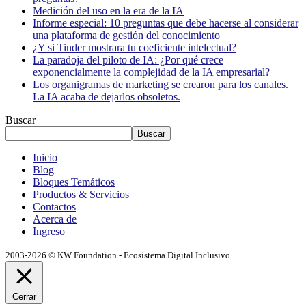
Medición del uso en la era de la IA
Informe especial: 10 preguntas que debe hacerse al considerar
una plataforma de gestión del conocimiento
¿Y si Tinder mostrara tu coeficiente intelectual?
La paradoja del piloto de IA: ¿Por qué crece
exponencialmente la complejidad de la IA empresarial?
Los organigramas de marketing se crearon para los canales.
La IA acaba de dejarlos obsoletos.
Buscar
Buscar
Inicio
Blog
Bloques Temáticos
Productos & Servicios
Contactos
Acerca de
Ingreso
2003-2026 © KW Foundation - Ecosistema Digital Inclusivo
Cerrar