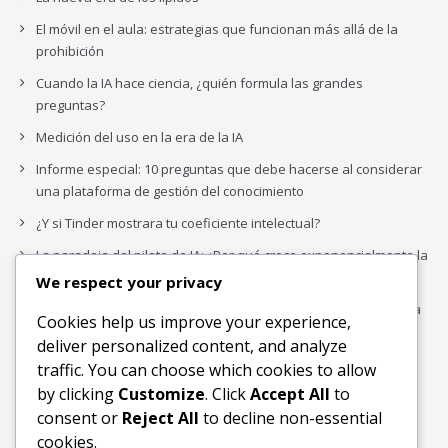
El móvil en el aula: estrategias que funcionan más allá de la
prohibición
Cuando la IA hace ciencia, ¿quién formula las grandes
preguntas?
Medición del uso en la era de la IA
Informe especial: 10 preguntas que debe hacerse al considerar
una plataforma de gestión del conocimiento
¿Y si Tinder mostrara tu coeficiente intelectual?
La paradoja del piloto de IA: ¿Por qué crece exponencialmente la
complejidad de la IA empresarial?
We respect your privacy
Los organigramas de marketing se crearon para los canales. La
Cookies help us improve your experience,
IA acaba de dejarlos obsoletos.
deliver personalized content, and analyze
traffic. You can choose which cookies to allow
by clicking
Customize
. Click
Accept All
to
Buscar
consent or
Reject All
to decline non-essential
Buscar
cookies.