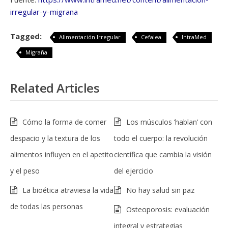
irregular-y-migrana
Tagged:
Alimentación Irregular
Cefalea
IntraMed
Migraña
Related Articles
Cómo la forma de comer
Los músculos ‘hablan’ con
despacio y la textura de los
todo el cuerpo: la revolución
alimentos influyen en el apetito
científica que cambia la visión
y el peso
del ejercicio
La bioética atraviesa la vida
No hay salud sin paz
de todas las personas
Osteoporosis: evaluación
integral y estrategias