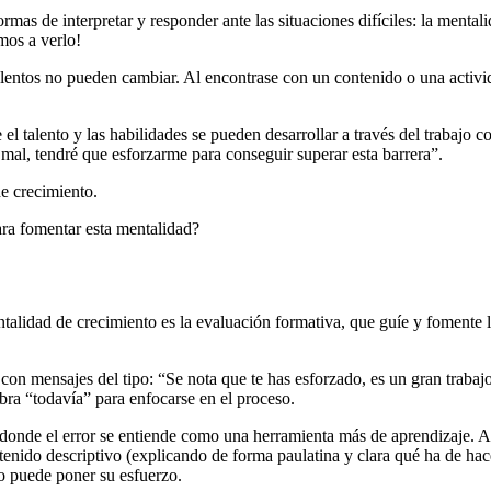
mas de interpretar y responder ante las situaciones difíciles: la menta
mos a verlo!
talentos no pueden cambiar. Al encontrase con un contenido o una activid
el talento y las habilidades se pueden desarrollar a través del trabajo c
mal, tendré que esforzarme para conseguir superar esta barrera”.
e crecimiento.
ara fomentar esta mentalidad?
alidad de crecimiento es la evaluación formativa, que guíe y fomente lo
, con mensajes del tipo: “Se nota que te has esforzado, es un gran trabaj
bra “todavía” para enfocarse en el proceso.
nde el error se entiende como una herramienta más de aprendizaje. Así,
tenido descriptivo (explicando de forma paulatina y clara qué ha de hace
no puede poner su esfuerzo.