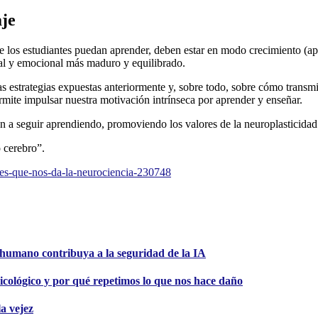
je
que los estudiantes puedan aprender, deben estar en modo crecimiento (a
nal y emocional más maduro y equilibrado.
as estrategias expuestas anteriormente y, sobre todo, sobre cómo transmi
rmite impulsar nuestra motivación intrínseca por aprender y enseñar.
n a seguir aprendiendo, promoviendo los valores de la neuroplasticida
 cerebro”.
aves-que-nos-da-la-neurociencia-230748
o humano contribuya a la seguridad de la IA
cológico y por qué repetimos lo que nos hace daño
la vejez