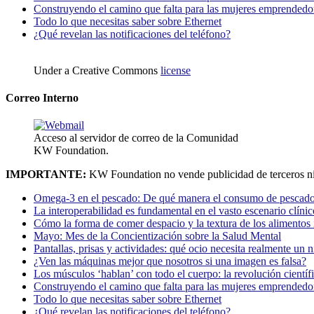
Construyendo el camino que falta para las mujeres emprendedor
Todo lo que necesitas saber sobre Ethernet
¿Qué revelan las notificaciones del teléfono?
Under a Creative Commons
license
Correo Interno
Acceso al servidor de correo de la Comunidad
KW Foundation.
IMPORTANTE:
KW Foundation no vende publicidad de terceros ni
Omega-3 en el pescado: De qué manera el consumo de pescado
La interoperabilidad es fundamental en el vasto escenario clínic
Cómo la forma de comer despacio y la textura de los alimentos i
Mayo: Mes de la Concientización sobre la Salud Mental
Pantallas, prisas y actividades: qué ocio necesita realmente un 
¿Ven las máquinas mejor que nosotros si una imagen es falsa?
Los músculos ‘hablan’ con todo el cuerpo: la revolución científi
Construyendo el camino que falta para las mujeres emprendedor
Todo lo que necesitas saber sobre Ethernet
¿Qué revelan las notificaciones del teléfono?