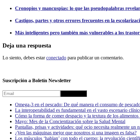
Cronopios y mancuspias: lo que las pseudopalabras revela
Castigos, partes y otros errores frecuentes en la escolariza
Más inteligentes pero también más vulnerables a los trastor
Deja una respuesta
Lo siento, debes estar
conectado
para publicar un comentario.
Suscripción a Boletín Newsletter
Omega-3 en el pescado: De qué manera el consumo de pescado
La interoperabilidad es fundamental en el vasto escenario clínic
Cómo la forma de comer despacio y la textura de los alimentos i
Mayo: Mes de la Concientización sobre la Salud Mental
Pantallas, prisas y actividades: qué ocio necesita realmente un 
¿Ven las máquinas mejor que nosotros si una imagen es falsa?
Los músculos ‘hablan’ con todo el cuerpo: la revolución científi