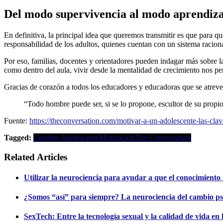
Del modo supervivencia al modo aprendiza
En definitiva, la principal idea que queremos transmitir es que para 
responsabilidad de los adultos, quienes cuentan con un sistema racio
Por eso, familias, docentes y orientadores pueden indagar más sobre l
como dentro del aula, vivir desde la mentalidad de crecimiento nos pe
Gracias de corazón a todos los educadores y educadoras que se atreve
“Todo hombre puede ser, si se lo propone, escultor de su propio
Fuente:
https://theconversation.com/motivar-a-un-adolescente-las-cl
Tagged:
Cerebro Adolescente
Motivación
The Conversation
Related Articles
Utilizar la neurociencia para ayudar a que el conocimient
¿Somos “así” para siempre? La neurociencia del cambio psi
SexTech: Entre la tecnología sexual y la calidad de vida en 