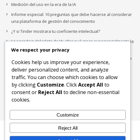
Medición del uso en la era de la IA
Informe especial: 10 preguntas que debe hacerse al considerar
una plataforma de gestión del conocimiento
¿Y si Tinder mostrara tu coeficiente intelectual?
La paradoja del piloto de IA: ¿Por qué crece exponencialmente la
complejidad de la IA empresarial?
We respect your privacy
Los organigramas de marketing se crearon para los canales. La
Cookies help us improve your experience,
IA acaba de dejarlos obsoletos.
deliver personalized content, and analyze
traffic. You can choose which cookies to allow
by clicking
Customize
. Click
Accept All
to
Buscar
consent or
Reject All
to decline non-essential
Buscar
cookies.
Customize
Reject All
Inicio
Blog
Bloques Temáticos