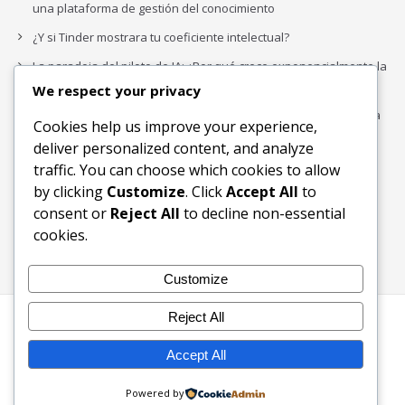
una plataforma de gestión del conocimiento
¿Y si Tinder mostrara tu coeficiente intelectual?
La paradoja del piloto de IA: ¿Por qué crece exponencialmente la
complejidad de la IA empresarial?
We respect your privacy
Los organigramas de marketing se crearon para los canales. La
Cookies help us improve your experience,
IA acaba de dejarlos obsoletos.
deliver personalized content, and analyze
traffic. You can choose which cookies to allow
by clicking
Customize
. Click
Accept All
to
Buscar
consent or
Reject All
to decline non-essential
Buscar
cookies.
Customize
Reject All
Inicio
Blog
Bloques Temáticos
Productos & Servicios
Contactos
Acerca de
Accept All
Ingreso
Powered by