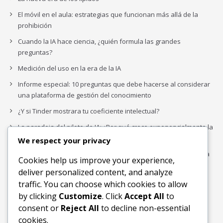
El móvil en el aula: estrategias que funcionan más allá de la
prohibición
Cuando la IA hace ciencia, ¿quién formula las grandes
preguntas?
Medición del uso en la era de la IA
Informe especial: 10 preguntas que debe hacerse al considerar
una plataforma de gestión del conocimiento
¿Y si Tinder mostrara tu coeficiente intelectual?
La paradoja del piloto de IA: ¿Por qué crece exponencialmente la
complejidad de la IA empresarial?
We respect your privacy
Los organigramas de marketing se crearon para los canales. La
Cookies help us improve your experience,
IA acaba de dejarlos obsoletos.
deliver personalized content, and analyze
traffic. You can choose which cookies to allow
by clicking
Customize
. Click
Accept All
to
Buscar
consent or
Reject All
to decline non-essential
Buscar
cookies.