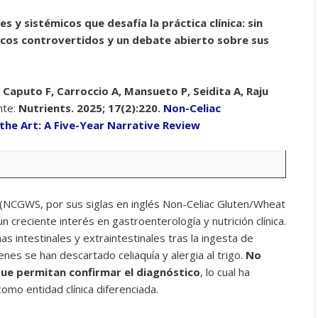
 y sistémicos que desafía la práctica clínica: sin
icos controvertidos y un debate abierto sobre sus
 Caputo F, Carroccio A, Mansueto P, Seidita A, Raju
nte:
Nutrients. 2025; 17(2):220.
Non-Celiac
he Art: A Five-Year Narrative Review
go (NCGWS, por sus siglas en inglés Non-Celiac Gluten/Wheat
 creciente interés en gastroenterología y nutrición clínica.
as intestinales y extraintestinales tras la ingesta de
nes se han descartado celiaquía y alergia al trigo.
No
ue permitan confirmar el diagnóstico
, lo cual ha
mo entidad clínica diferenciada.