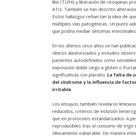
like (TLR4) y liberación de citoquinas p
ATIs. También se han descrito alteracion
Estos hallazgos refuerzan la idea de q
múltiples vías patogénicas. Un punto adi
que podría mediar síntomas intestinales 
En los últimos cinco años se han publica
clínicos aleatorizados y estudios obser
pacientes autodefinidos como sensibles
exposición doble ciego a gluten o fruct
significativas con placebo.
La falta de 
del síndrome y la influencia de fact
irritable
.
Los ensayos también revelaron limitac
reducidos, criterios de inclusión hete
que en protocolos estandarizados. A pes
reproducibles tras el consumo de trigo 
clínicamente vulnerable. De manera int