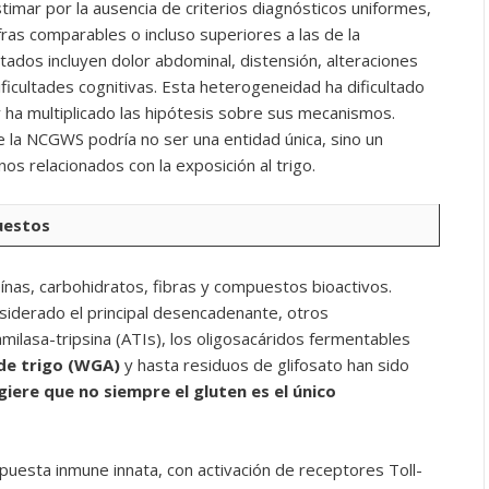
timar por la ausencia de criterios diagnósticos uniformes,
ras comparables o incluso superiores a las de la
ados incluyen dolor abdominal, distensión, alteraciones
 dificultades cognitivas. Esta heterogeneidad ha dificultado
 ha multiplicado las hipótesis sobre sus mecanismos.
 la NCGWS podría no ser una entidad única, sino un
s relacionados con la exposición al trigo.
uestos
eínas, carbohidratos, fibras y compuestos bioactivos.
siderado el principal desencadenante, otros
ilasa-tripsina (ATIs), los oligosacáridos fermentables
 de trigo (WGA)
y hasta residuos de glifosato han sido
giere que no siempre el gluten es el único
puesta inmune innata, con activación de receptores Toll-