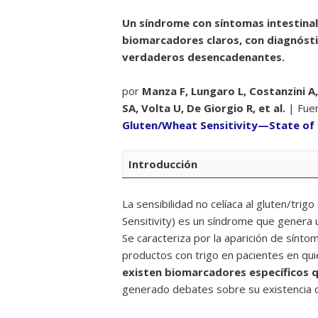
Un síndrome con síntomas intestinales
biomarcadores claros, con diagnóst
verdaderos desencadenantes.
por
Manza F, Lungaro L, Costanzini A,
SA, Volta U, De Giorgio R, et al.
| Fue
Gluten/Wheat Sensitivity—State of t
Introducción
La sensibilidad no celíaca al gluten/tri
Sensitivity) es un síndrome que genera un
Se caracteriza por la aparición de síntom
productos con trigo en pacientes en quie
existen biomarcadores específicos q
generado debates sobre su existencia co