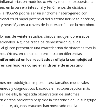
roinflamatorias en modelos
in vitro
y murinos expuestos a
es en la barrera intestinal y fenómenos de disbiosis.
ue la NCGWS podría ser un síndrome heterogéneo con
cional es el papel potencial del sistema nervioso entérico,
y neurológicos a través de la interacción con la microbiota.
do más de veinte estudios clínicos, incluyendo ensayos
vacionales. Algunos trabajos demostraron que los
 al gluten presentan una exacerbación de síntomas tras la
anos. Otros, en cambio, no encontraron diferencias
uniformidad en los resultados refleja la complejidad
ores confusores como el síndrome de intestino
iones metodológicas importantes: tamaños muestrales
rogéneos y diagnósticos basados en autopercepción más
ar de ello, la repetida observación de síntomas
en ciertos pacientes respalda la existencia de un subgrupo
eresante, algunos estudios han mostrado que la