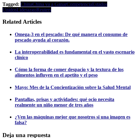
Tagged:
China
China va a Ganar
Competencia
Estados
Unidos
Liderazgo
Reuters
Related Articles
Omega-3 en el pescado: De qué manera el consumo de
pescado ayuda al corazón.
La interoperabilidad es fundamental en el vasto escenario
clínico
Cómo la forma de comer despacio y la textura de los
alimentos influyen en el apetito y el peso
Mayo: Mes de la Concientización sobre la Salud Mental
Pantallas, prisas y actividades: qué ocio necesita
realmente un niño menor de tres años
¿Ven las máquinas mejor que nosotros si una imagen es
falsa?
Deja una respuesta