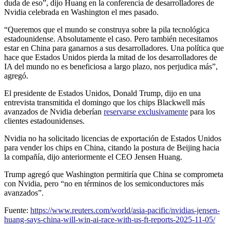
duda de eso”, dijo Huang en la conferencia de desarrolladores de
Nvidia celebrada en Washington el mes pasado.
“Queremos que el mundo se construya sobre la pila tecnológica
estadounidense. Absolutamente el caso. Pero también necesitamos
estar en China para ganarnos a sus desarrolladores. Una política que
hace que Estados Unidos pierda la mitad de los desarrolladores de
IA del mundo no es beneficiosa a largo plazo, nos perjudica más”,
agregó.
El presidente de Estados Unidos, Donald Trump, dijo en una
entrevista transmitida el domingo que los chips Blackwell más
avanzados de Nvidia deberían
reservarse exclusivamente
para los
clientes estadounidenses.
Nvidia no ha solicitado licencias de exportación de Estados Unidos
para vender los chips en China, citando la postura de Beijing hacia
la compañía, dijo anteriormente el CEO Jensen Huang.
Trump agregó que Washington permitiría que China se comprometa
con Nvidia, pero “no en términos de los semiconductores más
avanzados”.
Fuente:
https://www.reuters.com/world/asia-pacific/nvidias-jensen-
huang-says-china-will-win-ai-race-with-us-ft-reports-2025-11-05/