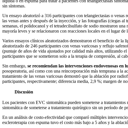
líquida o en espuma para tratar a pacientes con telangiectasias sintom
sin síntomas.
Un ensayo aleatorizó a 316 participantes con telangiectasias o venas r
las venas antes y después de la inyección, y las fotografías (ciegas al 
semanas, el polidocanol y el tetradecilsulfato de sodio mostraron una
mayoría leves y se relacionaron con reacciones locales en el lugar de 
Varios ensayos clínicos aleatorizados demostraron el beneficio de la 
aleatorizado de 246 participantes con venas varicosas y reflujo safeno
(puntaje de años de vida ajustados por calidad más altos, utilizando
participantes que se sometieron solo a la terapia de compresión, al cab
Sin embargo,
se recomiendan las intervenciones endovenosas en lug
posoperatoria, así como con una reincorporación más temprana a la act
tratamiento de las venas varicosas demostró que la ablación por radiofre
participantes, respectivamente; diferencia media, 2,9 %; margen de no
Discusión
Los pacientes con EVC sintomática pueden someterse a tratamientos no
sintomática de someterse a tratamiento quirúrgico sin un período de p
En un análisis de costo-efectividad que comparó múltiples intervencion
escleroterapia con espuma tuvo el costo más bajo a 5 años y la ablació