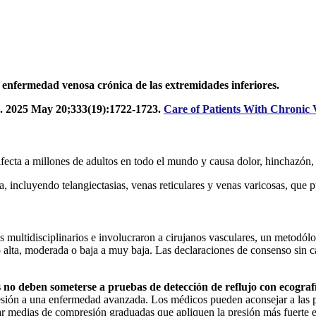
la enfermedad venosa crónica de las extremidades inferiores.
2025 May 20;333(19):1722-1723.
Care of Patients With Chronic 
ecta a millones de adultos en todo el mundo y causa dolor, hinchazón, 
ía, incluyendo telangiectasias, venas reticulares y venas varicosas, que
s multidisciplinarios e involucraron a cirujanos vasculares, un metodól
 alta, moderada o baja a muy baja. Las declaraciones de consenso sin ca
as no deben someterse a pruebas de detección de reflujo con ecograf
resión a una enfermedad avanzada. Los médicos pueden aconsejar a las pe
ar medias de compresión graduadas que apliquen la presión más fuerte en 