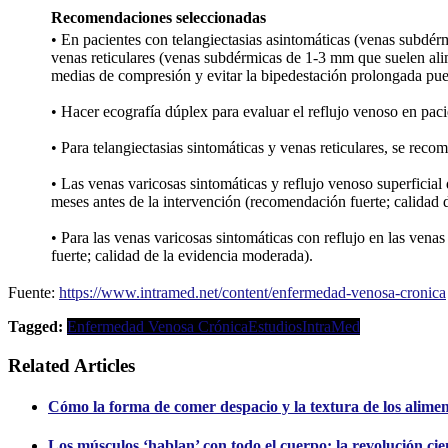
Recomendaciones seleccionadas
• En pacientes con telangiectasias asintomáticas (venas subdér
venas reticulares (venas subdérmicas de 1-3 mm que suelen alimen
medias de compresión y evitar la bipedestación prolongada pue
• Hacer ecografía dúplex para evaluar el reflujo venoso en pac
• Para telangiectasias sintomáticas y venas reticulares, se rec
• Las venas varicosas sintomáticas y reflujo venoso superficia
meses antes de la intervención (recomendación fuerte; calidad 
• Para las venas varicosas sintomáticas con reflujo en las vena
fuerte; calidad de la evidencia moderada).
Fuente:
https://www.intramed.net/content/enfermedad-venosa-cronica
Tagged:
Enfermedad Venosa Crónica
Estudios
IntraMed
Related Articles
Cómo la forma de comer despacio y la textura de los alimento
Los músculos ‘hablan’ con todo el cuerpo: la revolución cien