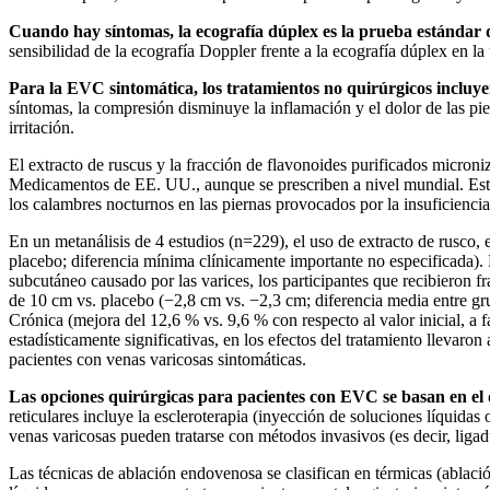
Cuando hay síntomas, la ecografía dúplex es la prueba estándar d
sensibilidad de la ecografía Doppler frente a la ecografía dúplex en l
Para la EVC sintomática, los tratamientos no quirúrgicos incluy
síntomas, la compresión disminuye la inflamación y el dolor de las pie
irritación.
El extracto de ruscus y la fracción de flavonoides purificados micro
Medicamentos de EE. UU., aunque se prescriben a nivel mundial. Estos s
los calambres nocturnos en las piernas provocados por la insuficienci
En un metanálisis de 4 estudios (n=229), el uso de extracto de rusco,
placebo; diferencia mínima clínicamente importante no especificada). 
subcutáneo causado por las varices, los participantes que recibieron 
de 10 cm vs. placebo (−2,8 cm vs. −2,3 cm; diferencia media entre gr
Crónica (mejora del 12,6 % vs. 9,6 % con respecto al valor inicial, a 
estadísticamente significativas, en los efectos del tratamiento llevaro
pacientes con venas varicosas sintomáticas.
Las opciones quirúrgicas para pacientes con EVC se basan en el 
reticulares incluye la escleroterapia (inyección de soluciones líquidas 
venas varicosas pueden tratarse con métodos invasivos (es decir, lig
Las técnicas de ablación endovenosa se clasifican en térmicas (ablaci