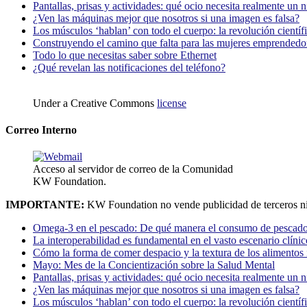
Pantallas, prisas y actividades: qué ocio necesita realmente un 
¿Ven las máquinas mejor que nosotros si una imagen es falsa?
Los músculos ‘hablan’ con todo el cuerpo: la revolución científi
Construyendo el camino que falta para las mujeres emprendedor
Todo lo que necesitas saber sobre Ethernet
¿Qué revelan las notificaciones del teléfono?
Under a Creative Commons
license
Correo Interno
Acceso al servidor de correo de la Comunidad
KW Foundation.
IMPORTANTE:
KW Foundation no vende publicidad de terceros ni
Omega-3 en el pescado: De qué manera el consumo de pescado
La interoperabilidad es fundamental en el vasto escenario clínic
Cómo la forma de comer despacio y la textura de los alimentos i
Mayo: Mes de la Concientización sobre la Salud Mental
Pantallas, prisas y actividades: qué ocio necesita realmente un 
¿Ven las máquinas mejor que nosotros si una imagen es falsa?
Los músculos ‘hablan’ con todo el cuerpo: la revolución científi