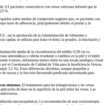
 de 111 pacientes consecutivos con venas varicosas informó que la
 23 %.
 pequeños sobre medias de compresión sugieren que, en pacientes con
jas tasas de adherencia, principalmente debido al prurito y la
. UU. sin la aprobación de la Administración de Alimentos y
capilar, se utilizan para tratar el dolor, la pesadez, la hinchazón y
sminución media de la circunferencia del tobillo: 0,58 cm vs.
sas sintomáticas y edema resultante o cambios en la piel y el tejido
durante 4 meses, informaron menos dolor en una escala analógica visual
 por el Cuestionario de Calidad de Vida para la Insuficiencia Venosa
grupal: 3,1 %). Estas diferencias absolutas, aunque pequeñas y
cto de ruscus y la fracción flavonoide purificada micronizada para
 con síntomas.
El tratamiento para las telangiectasias y las venas
aplicación de láser en la superficie de la piel sobre las venas. Las
n endovenosa.
 o ablación mecanoquímica). La recomendación de usar escleroterapia