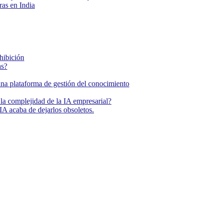
as en India
ohibición
as?
una plataforma de gestión del conocimiento
la complejidad de la IA empresarial?
IA acaba de dejarlos obsoletos.