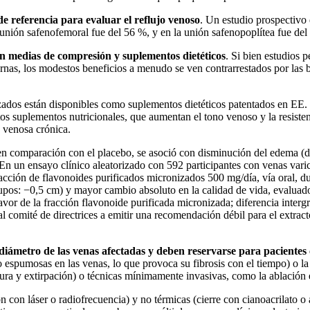
e referencia para evaluar el reflujo venoso
. Un estudio prospectivo
a unión safenofemoral fue del 56 %, y en la unión safenopoplítea fue del
en medias de compresión y suplementos dietéticos
. Si bien estudios
rnas, los modestos beneficios a menudo se ven contrarrestados por las ba
nizados están disponibles como suplementos dietéticos patentados en EE
uplementos nutricionales, que aumentan el tono venoso y la resistencia 
a venosa crónica.
 en comparación con el placebo, se asoció con disminución del edema (di
En un ensayo clínico aleatorizado con 592 participantes con venas varico
fracción de flavonoides purificados micronizados 500 mg/día, vía oral, 
upos: −0,5 cm) y mayor cambio absoluto en la calidad de vida, evaluado
favor de la fracción flavonoide purificada micronizada; diferencia inter
n al comité de directrices a emitir una recomendación débil para el extra
diámetro de las venas afectadas y deben reservarse para pacientes
o espumosas en las venas, lo que provoca su fibrosis con el tiempo) o la 
adura y extirpación) o técnicas mínimamente invasivas, como la ablació
ón con láser o radiofrecuencia) y no térmicas (cierre con cianoacrilato