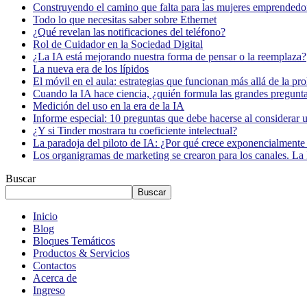
Construyendo el camino que falta para las mujeres emprendedor
Todo lo que necesitas saber sobre Ethernet
¿Qué revelan las notificaciones del teléfono?
Rol de Cuidador en la Sociedad Digital
¿La IA está mejorando nuestra forma de pensar o la reemplaza?
La nueva era de los lípidos
El móvil en el aula: estrategias que funcionan más allá de la pr
Cuando la IA hace ciencia, ¿quién formula las grandes pregunt
Medición del uso en la era de la IA
Informe especial: 10 preguntas que debe hacerse al considerar 
¿Y si Tinder mostrara tu coeficiente intelectual?
La paradoja del piloto de IA: ¿Por qué crece exponencialmente 
Los organigramas de marketing se crearon para los canales. La 
Buscar
Buscar
Inicio
Blog
Bloques Temáticos
Productos & Servicios
Contactos
Acerca de
Ingreso