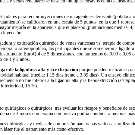
áticas y venas reticulares se basa en múltiples ensayos clínicos aleator
eticulares para recibir inyecciones de un agente esclerosante (polidocano
tratamiento) se calificaron en una escala de 5 puntos, en la que 1 represe
 mayor mejoría en la apariencia que el placebo (puntuaciones medias: 4,
la inyección.
ligadura y extirpación quirúrgica de venas varicosas vs. terapia de com
femoral o safenopoplíteo, los participantes que se sometieron a ligadura
 el instrumento EuroQol de 5 dimensiones, con aumentos de 0,03 a 0,05 c
o de 1 y 2 años.
ar de la ligadura alta y la extirpación
porque pueden realizarse con
ividad habitual (media: 1,15 días frente a 3,89 días). Un ensayo clínico
cuencia no fue inferior a la ligadura alta y la fleboextracción (
strippin
 inferioridad, 15 %).
 quirúrgicos o quirúrgicos, tras evaluar los riesgos y beneficios de e
rueba de 3 meses con terapia compresiva podría conducir a mejoras más e
es quirúrgicas y medias de compresión para venas varicosas, utilizando 
n láser fue el tratamiento más costo-efectivo.