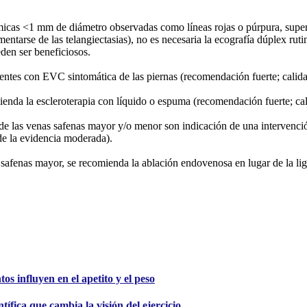
micas <1 mm de diámetro observadas como líneas rojas o púrpura, superf
tarse de las telangiectasias), no es necesaria la ecografía dúplex rutina
den ser beneficiosos.
ientes con EVC sintomática de las piernas (recomendación fuerte; calid
omienda la escleroterapia con líquido o espuma (recomendación fuerte; c
l de las venas safenas mayor y/o menor son indicación de una intervenc
de la evidencia moderada).
s safenas mayor, se recomienda la ablación endovenosa en lugar de la li
s influyen en el apetito y el peso
tífica que cambia la visión del ejercicio