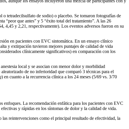
izados, aunque los ensayos incluyeron una mezcla de participantes con y
l o tetradecilsulfato de sodio) o placebo. Se tomaron fotografías de
nta “peor que antes” y 5 “éxito total del tratamiento”. A las 26
54, 4,45 y 2,21, respectivamente). Los eventos adversos fueron en su
presión en pacientes con EVC sintomática. En un ensayo clínico
 alta y extirpación tuvieron mejores puntajes de calidad de vida
onsiderados clínicamente significativos) en comparación con los
 anestesia local y se asocian con menor dolor y morbilidad
 aleatorizado de no inferioridad que comparó 3 técnicas para el
g
) en cuanto a la recurrencia clínica a los 24 meses (5/69 vs. 3/70
stos enfoques. La recomendación enfática para los pacientes con EVC
fectivas y rápidas en los síntomas de dolor y la calidad de vida.
las reintervenciones como el principal resultado de efectividad, la