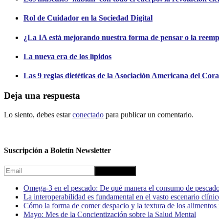
Rol de Cuidador en la Sociedad Digital
¿La IA está mejorando nuestra forma de pensar o la reem
La nueva era de los lípidos
Las 9 reglas dietéticas de la Asociación Americana del Cor
Deja una respuesta
Lo siento, debes estar
conectado
para publicar un comentario.
Suscripción a Boletín Newsletter
Omega-3 en el pescado: De qué manera el consumo de pescado
La interoperabilidad es fundamental en el vasto escenario clínic
Cómo la forma de comer despacio y la textura de los alimentos i
Mayo: Mes de la Concientización sobre la Salud Mental