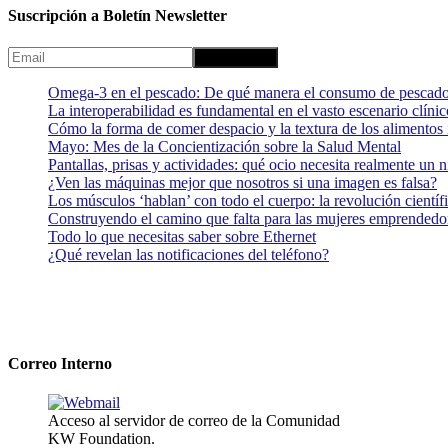
Suscripción a Boletín Newsletter
Omega-3 en el pescado: De qué manera el consumo de pescado
La interoperabilidad es fundamental en el vasto escenario clínic
Cómo la forma de comer despacio y la textura de los alimentos i
Mayo: Mes de la Concientización sobre la Salud Mental
Pantallas, prisas y actividades: qué ocio necesita realmente un 
¿Ven las máquinas mejor que nosotros si una imagen es falsa?
Los músculos ‘hablan’ con todo el cuerpo: la revolución científi
Construyendo el camino que falta para las mujeres emprendedor
Todo lo que necesitas saber sobre Ethernet
¿Qué revelan las notificaciones del teléfono?
Correo Interno
Acceso al servidor de correo de la Comunidad
KW Foundation.