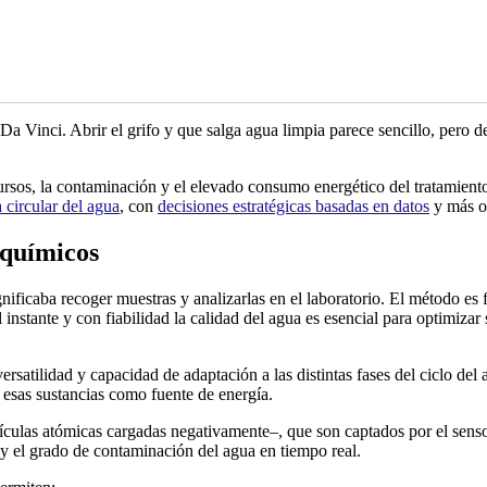
 Da Vinci. Abrir el grifo y que salga agua limpia parece sencillo, pero 
cursos, la contaminación y el elevado consumo energético del tratamient
circular del agua
, con
decisiones estratégicas basadas en datos
y más or
oquímicos
gnificaba recoger muestras y analizarlas en el laboratorio. El método es f
instante y con fiabilidad la calidad del agua es esencial para optimizar s
ersatilidad y capacidad de adaptación a las distintas fases del ciclo d
 esas sustancias como fuente de energía.
ículas atómicas cargadas negativamente–, que son captados por el senso
a y el grado de contaminación del agua en tiempo real.