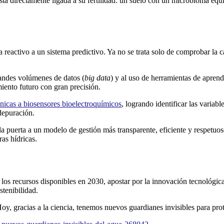
tá directamente ligada a su fertilidad: un suelo con un microbioma equi
 reactivo a un sistema predictivo. Ya no se trata solo de comprobar la 
randes volúmenes de datos (
big data
) y al uso de herramientas de aprend
miento futuro con gran precisión.
cnicas a biosensores bioelectroquímicos
, logrando identificar las variabl
depuración.
n la puerta a un modelo de gestión más transparente, eficiente y respetuo
ras hídricas.
 recursos disponibles en 2030, apostar por la innovación tecnológica 
stenibilidad.
y, gracias a la ciencia, tenemos nuevos guardianes invisibles para prote