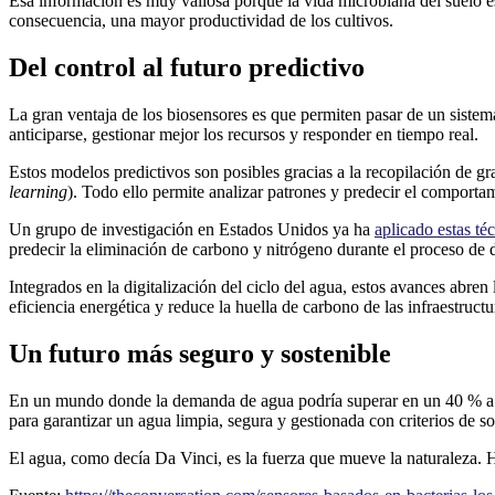
Esa información es muy valiosa porque la vida microbiana del suelo es
consecuencia, una mayor productividad de los cultivos.
Del control al futuro predictivo
La gran ventaja de los biosensores es que permiten pasar de un sistema
anticiparse, gestionar mejor los recursos y responder en tiempo real.
Estos modelos predictivos son posibles gracias a la recopilación de g
learning
). Todo ello permite analizar patrones y predecir el comporta
Un grupo de investigación en Estados Unidos ya ha
aplicado estas té
predecir la eliminación de carbono y nitrógeno durante el proceso de 
Integrados en la digitalización del ciclo del agua, estos avances abre
eficiencia energética y reduce la huella de carbono de las infraestructu
Un futuro más seguro y sostenible
En un mundo donde la demanda de agua podría superar en un 40 % a los
para garantizar un agua limpia, segura y gestionada con criterios de so
El agua, como decía Da Vinci, es la fuerza que mueve la naturaleza. Ho