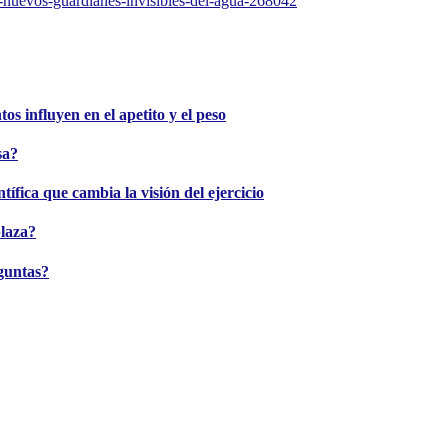
s-nuevos-guardianes-invisibles-del-agua-268042
s influyen en el apetito y el peso
sa?
tífica que cambia la visión del ejercicio
plaza?
guntas?