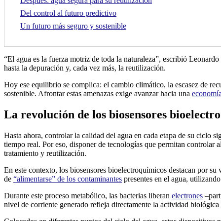
Después: agua segura para su reutilización
Del control al futuro predictivo
Un futuro más seguro y sostenible
“El agua es la fuerza motriz de toda la naturaleza”, escribió Leonardo
hasta la depuración y, cada vez más, la reutilización.
Hoy ese equilibrio se complica: el cambio climático, la escasez de re
sostenible. Afrontar estas amenazas exige avanzar hacia una
economía 
La revolución de los biosensores bioelectr
Hasta ahora, controlar la calidad del agua en cada etapa de su ciclo si
tiempo real. Por eso, disponer de tecnologías que permitan controlar al 
tratamiento y reutilización.
En este contexto, los biosensores bioelectroquímicos destacan por su v
de
“alimentarse” de los contaminantes
presentes en el agua, utilizando
Durante este proceso metabólico, las bacterias liberan
electrones
–part
nivel de corriente generado refleja directamente la actividad biológic