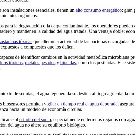
 son instalaciones esenciales, tienen un
alto consumo energético
: gran 
aminantes orgánicos.
s para la degradación o la carga contaminante, los operadores pueden
nadero y mantienen la calidad del agua tratada. Una ventaja doble: eco
sustancias tóxicas
que alteran la actividad de las bacterias encargadas d
n expuestos a compuestos que los dañen.
 capaces de identificar cambios en la actividad metabólica microbiana 
iduos tóxicos
,
metales pesados
y
biocidas
, como los pesticidas. Este sis
.
ntexto de sequías, el agua regenerada se destina al riego agrícola, la li
Los biosensores permiten
vigilar en tiempo real el agua depurada
, asegur
 avanza hacia un modelo de economía circular.
plicarse al
estudio del suelo
, especialmente en terrenos regados con agu
ión del agua no altere su equilibrio biológico.