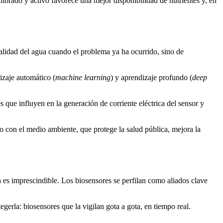
librado y activo favorece una mejor disponibilidad de nutrientes y, en
calidad del agua cuando el problema ya ha ocurrido, sino de
izaje automático (
machine learning
) y aprendizaje profundo (
deep
es que influyen en la generación de corriente eléctrica del sensor y
so con el medio ambiente, que protege la salud pública, mejora la
es imprescindible. Los biosensores se perfilan como aliados clave
gerla: biosensores que la vigilan gota a gota, en tiempo real.