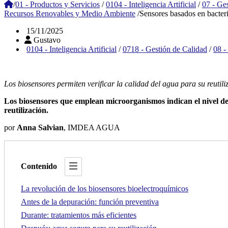
/
01 - Productos y Servicios
/
0104 - Inteligencia Artificial
/
07 - Ge
Recursos Renovables y Medio Ambiente
/
Sensores basados en bacteri
15/11/2025
Gustavo
0104 - Inteligencia Artificial
/
0718 - Gestión de Calidad
/
08 -
Los biosensores permiten verificar la calidad del agua para su reuti
Los biosensores que emplean microorganismos indican el nivel de 
reutilización.
por
Anna Salvian
, IMDEA AGUA
Contenido
La revolución de los biosensores bioelectroquímicos
Antes de la depuración: función preventiva
Durante: tratamientos más eficientes