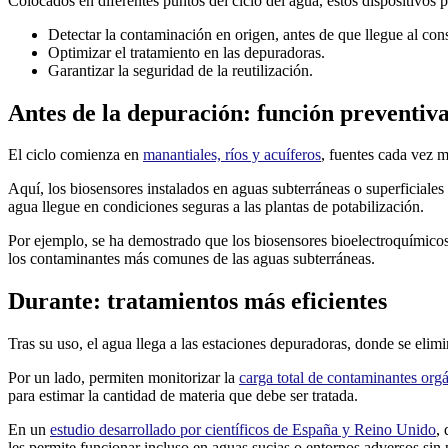
Colocados en diferentes puntos del ciclo del agua, estos dispositivos 
Detectar la contaminación en origen, antes de que llegue al co
Optimizar el tratamiento en las depuradoras.
Garantizar la seguridad de la reutilización.
Antes de la depuración: función preventiv
El ciclo comienza en
manantiales, ríos y acuíferos
, fuentes cada vez m
Aquí, los biosensores instalados en aguas subterráneas o superficiales
agua llegue en condiciones seguras a las plantas de potabilización.
Por ejemplo, se ha demostrado que los biosensores bioelectroquímicos
los contaminantes más comunes de las aguas subterráneas.
Durante: tratamientos más eficientes
Tras su uso, el agua llega a las estaciones depuradoras, donde se eli
Por un lado, permiten monitorizar la
carga total de contaminantes org
para estimar la cantidad de materia que debe ser tratada.
En un
estudio desarrollado por científicos de España y Reino Unido
,
les permite funcionar incluso en aguas sucias o entornos adversos sin 