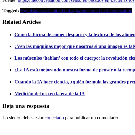
Fuente:
https://theconversation.com/sensores-basados-en-bacterias-lo
Tagged:
Agua
Bacterias
Calidad del Agua
Sensores
The Conversation
Related Articles
Cómo la forma de comer despacio y la textura de los alimento
¿Ven las máquinas mejor que nosotros si una imagen es fal
Los músculos ‘hablan’ con todo el cuerpo: la revolución cien
¿La IA está mejorando nuestra forma de pensar o la reem
Cuando la IA hace ciencia, ¿quién formula las grandes pre
Medición del uso en la era de la IA
Deja una respuesta
Lo siento, debes estar
conectado
para publicar un comentario.