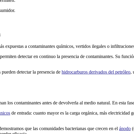
permiten:
nsumidor.
a
ás expuestas a contaminantes químicos, vertidos ilegales o infiltracione
 permiten detectar en continuo la presencia de contaminantes. Su función
 pueden detectar la presencia de
hidrocarburos derivados del petróleo
,
minan los contaminantes antes de devolverla al medio natural. En esta f
ánicos
de entrada: cuanto mayor es la carga orgánica, más electricidad ge
 demostramos que las comunidades bacterianas que crecen en el
ánodo
(
perder eficacia.