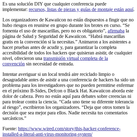
Es una solución DIY que cualquier conferencia puede
implementar:
recursos, listas de piezas y guías de montaje están aquí
.
Los organizadores de Kawaiicon no están dispuestos a fingir que no
hubo riesgos en reunirse en grupo durante los brotes en curso. “Se
fomenta el uso de mascarillas, pero no es obligatorio”,
afirmaba
la
página de Salud y Seguridad de Kawaiicon. “Habrá mascarillas
gratis en la convención si la necesitas.” Animaron a los asistentes a
hacer pruebas antes de acudir y, para garantizar la completa
accesibilidad de todos los hackers que quisieran asistir, de cualquier
nivel, ofrecieron una
transmisión virtual completa de la
convención
sin necesidad de entrada.
Intentar averiguar si un local tendrá aire reciclado limpio o
desagradable antes de asistir a una conferencia de hackers ha sido un
problema para los investigadores que no pueden permitirse enfermar
en el próximo B-Sides, Defcon o Black Hat. Kawaiicon aborda este
dolor de cabeza. Pero no están aquí para debates sobre creencias ni
para trolear contra la ciencia. “Cada uno tiene su diferente tolerancia
al riesgo”, escribieron los organizadores. “Deja que otros tomen la
decisión que sea mejor para ellos. Nadie necesita tus comentarios
sarcásticos.”
Fuente:
https://www.wired.com/story/this-hacker-conference-
installed-a-literal-anti-virus-monitoring-system/