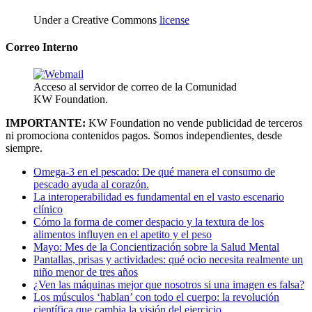
Under a Creative Commons
license
Correo Interno
Acceso al servidor de correo de la Comunidad
KW Foundation.
IMPORTANTE:
KW Foundation no vende publicidad de terceros
ni promociona contenidos pagos. Somos independientes, desde
siempre.
Omega-3 en el pescado: De qué manera el consumo de
pescado ayuda al corazón.
La interoperabilidad es fundamental en el vasto escenario
clínico
Cómo la forma de comer despacio y la textura de los
alimentos influyen en el apetito y el peso
Mayo: Mes de la Concientización sobre la Salud Mental
Pantallas, prisas y actividades: qué ocio necesita realmente un
niño menor de tres años
¿Ven las máquinas mejor que nosotros si una imagen es falsa?
Los músculos ‘hablan’ con todo el cuerpo: la revolución
científica que cambia la visión del ejercicio