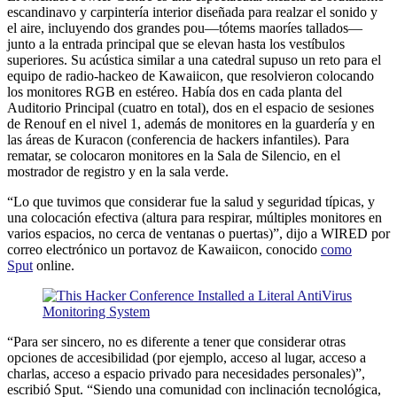
escandinavo y carpintería interior diseñada para realzar el sonido y
el aire, incluyendo dos grandes pou—tótems maoríes tallados—
junto a la entrada principal que se elevan hasta los vestíbulos
superiores. Su acústica similar a una catedral supuso un reto para el
equipo de radio-hackeo de Kawaiicon, que resolvieron colocando
los monitores RGB en estéreo. Había dos en cada planta del
Auditorio Principal (cuatro en total), dos en el espacio de sesiones
de Renouf en el nivel 1, además de monitores en la guardería y en
las áreas de Kuracon (conferencia de hackers infantiles). Para
rematar, se colocaron monitores en la Sala de Silencio, en el
mostrador de registro y en la sala verde.
“Lo que tuvimos que considerar fue la salud y seguridad típicas, y
una colocación efectiva (altura para respirar, múltiples monitores en
varios espacios, no cerca de ventanas o puertas)”, dijo a WIRED por
correo electrónico un portavoz de Kawaiicon, conocido
como
Sput
online.
“Para ser sincero, no es diferente a tener que considerar otras
opciones de accesibilidad (por ejemplo, acceso al lugar, acceso a
charlas, acceso a espacio privado para necesidades personales)”,
escribió Sput. “Siendo una comunidad con inclinación tecnológica,