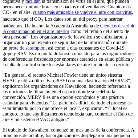
cognitiva y
facilitan
la transmisión de virus en el aire, que pueden
permanecer durante horas en espacios mal ventilados. Cuanto más
CO
en el aire,
cuanto más amigable se vuelve el aire con los virus
,
2
haciendo que el CO
Los datos son un útil proxy para rastrear
2
patógenos. De hecho, la Academia Australiana de
Ciencias describió
la contaminación en el aire interior
como “el reflujo del aliento de
otra persona”. Los organizadores de Kawaiicon se enfrentaron a
organizar un gran evento de seguridad de la información durante
un
brote de sarampión
, así como a olas constantes de Covid-19,
gripe y RSV. Es un punto doloroso conocido para los organizadores
de conferencias frustrados por enormes carencias en salud pública y
la falta de control sobre los estándares de aire limpio de su recinto.
“En general, el recinto Michael Fowler tiene un único sistema
HVAC y utiliza filtros Farr 30/30 con una clasificación MERV-8”,
explicaron los organizadores de Kawaiicon, haciendo referencia a
las opciones de filtración en el espacio donde se celebró la
convención. MERV-8 es una opción económica y una práctica
estándar para viviendas. “La parte más difícil de todo el proceso es
estar limitado por lo que ofrece el local”, explicaron. “El local es
antiguo, lo que significa menos tecnología para controlar el flujo de
aire y un sistema HVAC antiguo.”
El trabajo de Kawaiicon comenzó un mes antes de la conferencia. A
principios de octubre, los organizadores desplegaron una pequeña