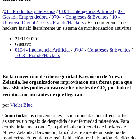
/
01 - Productos y Servicios
/
0104 - Inteligencia Artificial
/
07 -
Gestión Emprendedora
/
0704 - Congresos & Eventos
/
10 -
Universo Digital
/
1013 - Fraude/Hackers
/
Esta conferencia de
hackers instaló literalmente un sistema de monitorización antivirus
21/11/2025
Gustavo
0104 - Inteligencia Artificial
/
0704 - Congresos & Eventos
/
1013 - Fraude/Hackers
En la convención de ciberseguridad Kawaiicon de Nueva
Zelanda, los organizadores improvisaron una forma para que
los asistentes pudieran rastrear los niveles de CO
por todo el
2
recinto—incluso antes de que llegaran.
por
Violet Blue
C
omo todas
las convenciones—son conocidas por ofrecer a los
asistentes un regalo de despedida de enfermedad misteriosa. Para
combatir la “mala onda”, la principal conferencia de hackers de
Nueva Zelanda, Kawaiicon, lanzó discretamente un sistema de
monitorización en tiempo real, habitación por habitación, de dióxido