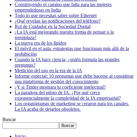
Construyendo el camino que falta para las mujeres
emprendedoras en India
Todo lo que necesitas saber sobre Ethernet
¿Qué revelan las notificaciones del teléfono?
Rol de Cuidador en la Sociedad Digital
¿La IA está mejorando nuestra forma de pensar o la
reemplaza?
La nueva era de los lípidos
El móvil en el aula: estrategias que funcionan más allá de la
prohibición
Cuando la IA hace ciencia, ¿quién formula las grandes
preguntas?
Medición del uso en la era de la IA
Informe especial: 10 preguntas que debe hacerse al considerar
una plataforma de gestión del conocimiento
¿Y si Tinder mostrara tu coeficiente intelectual?
La paradoja del piloto de IA: ¿Por qué crece
exponencialmente la complejidad de la IA empresarial?
Los organigramas de marketing se crearon para los canales.
La IA acaba de dejarlos obsoletos.
Buscar
Buscar
Inicio