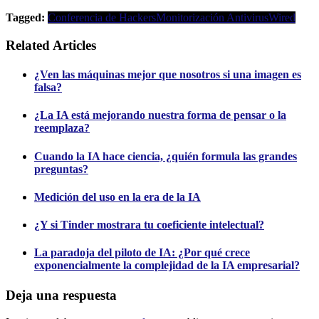
Tagged:
Conferencia de Hackers
Monitorización Antivirus
Wired
Related Articles
¿Ven las máquinas mejor que nosotros si una imagen es
falsa?
¿La IA está mejorando nuestra forma de pensar o la
reemplaza?
Cuando la IA hace ciencia, ¿quién formula las grandes
preguntas?
Medición del uso en la era de la IA
¿Y si Tinder mostrara tu coeficiente intelectual?
La paradoja del piloto de IA: ¿Por qué crece
exponencialmente la complejidad de la IA empresarial?
Deja una respuesta