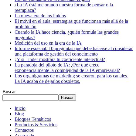
¿La IA está mejorando nuestra forma de pensar o la
reemplaza?
La nueva era de los lípidos
El móvil en el aula: estrategias que funcionan más allá de la
prohibición
Cuando la IA hace ciencia, ¿quién formula las grandes
preguntas?
Medición del uso en la era de la IA
Informe especial: 10 preguntas que debe hacerse al considerar
una plataforma de gestión del conocimiento
¿Y si Tinder mostrara tu coeficiente intelectual?
La paradoja del piloto de IA: ¿Por qué crece
exponencialmente la complejidad de la IA empresarial?
Los organigramas de marketing se crearon para los canales.
La IA acaba de dejarlos obsoletos.
Buscar
Buscar
Inicio
Blog
Bloques Temáticos
Productos & Servicios
Contactos
Acerca de