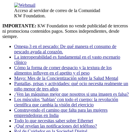
Acceso al servidor de correo de la Comunidad
KW Foundation.
IMPORTANTE:
KW Foundation no vende publicidad de terceros
ni promociona contenidos pagos. Somos independientes, desde
siempre.
Omega-3 en el pescado: De qué manera el consumo de
pescado ayuda al corazón.
La interoperabilidad es fundamental en el vasto escenario
clínico
Cómo la forma de comer despacio y la textura de los
alimentos influyen en el apetito y el peso
Mayo: Mes de la Concientización sobre la Salud Mental
Pantallas, prisas y actividades: qué ocio necesita realmente un
niño menor de tres años
¿Ven las máquinas mejor que nosotros si una imagen es falsa?
Los músculos ‘hablan’ con todo el cuerpo: la revolución
científica que cambia la visión del ejercicio
Construyendo el camino que falta para las mujeres
emprendedoras en India
Todo lo que necesitas saber sobre Ethernet
¿Qué revelan las notificaciones del teléfono?
Rol de Cuidador en la Sociedad Digital