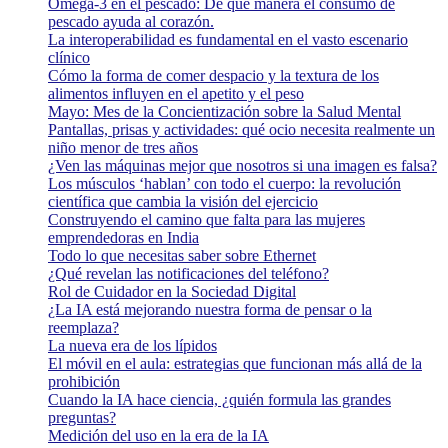
Omega-3 en el pescado: De qué manera el consumo de
pescado ayuda al corazón.
La interoperabilidad es fundamental en el vasto escenario
clínico
Cómo la forma de comer despacio y la textura de los
alimentos influyen en el apetito y el peso
Mayo: Mes de la Concientización sobre la Salud Mental
Pantallas, prisas y actividades: qué ocio necesita realmente un
niño menor de tres años
¿Ven las máquinas mejor que nosotros si una imagen es falsa?
Los músculos ‘hablan’ con todo el cuerpo: la revolución
científica que cambia la visión del ejercicio
Construyendo el camino que falta para las mujeres
emprendedoras en India
Todo lo que necesitas saber sobre Ethernet
¿Qué revelan las notificaciones del teléfono?
Rol de Cuidador en la Sociedad Digital
¿La IA está mejorando nuestra forma de pensar o la
reemplaza?
La nueva era de los lípidos
El móvil en el aula: estrategias que funcionan más allá de la
prohibición
Cuando la IA hace ciencia, ¿quién formula las grandes
preguntas?
Medición del uso en la era de la IA