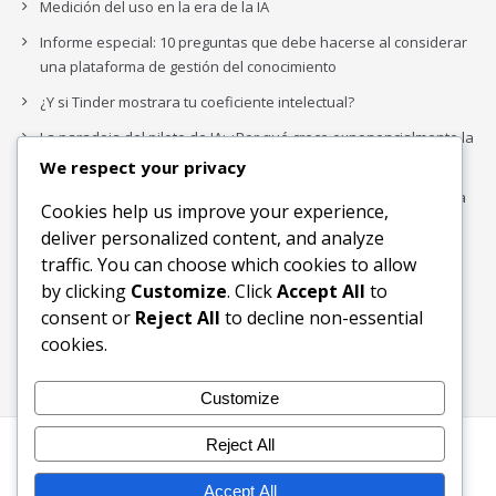
Medición del uso en la era de la IA
Informe especial: 10 preguntas que debe hacerse al considerar
una plataforma de gestión del conocimiento
¿Y si Tinder mostrara tu coeficiente intelectual?
La paradoja del piloto de IA: ¿Por qué crece exponencialmente la
complejidad de la IA empresarial?
We respect your privacy
Los organigramas de marketing se crearon para los canales. La
Cookies help us improve your experience,
IA acaba de dejarlos obsoletos.
deliver personalized content, and analyze
traffic. You can choose which cookies to allow
by clicking
Customize
. Click
Accept All
to
Buscar
consent or
Reject All
to decline non-essential
Buscar
cookies.
Customize
Reject All
Inicio
Blog
Bloques Temáticos
Productos & Servicios
Contactos
Acerca de
Accept All