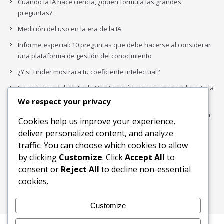
Cuando la IA hace ciencia, ¿quién formula las grandes
preguntas?
Medición del uso en la era de la IA
Informe especial: 10 preguntas que debe hacerse al considerar
una plataforma de gestión del conocimiento
¿Y si Tinder mostrara tu coeficiente intelectual?
La paradoja del piloto de IA: ¿Por qué crece exponencialmente la
complejidad de la IA empresarial?
We respect your privacy
Los organigramas de marketing se crearon para los canales. La
Cookies help us improve your experience,
IA acaba de dejarlos obsoletos.
deliver personalized content, and analyze
traffic. You can choose which cookies to allow
by clicking
Customize
. Click
Accept All
to
Buscar
consent or
Reject All
to decline non-essential
Buscar
cookies.
Customize