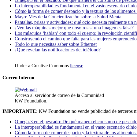
Omega-3 en el pescado: De qué manera el consumo de pescado
La interoperabilidad es fundamental en el vasto escenario clínic
Cómo la forma de comer despacio y la textura de los alimentos i
Mayo: Mes de la Concientización sobre la Salud Mental
Pantallas, prisas y actividades: qué ocio necesita realmente un 
¿Ven las máquinas mejor que nosotros si una imagen es falsa?
Los músculos ‘hablan’ con todo el cuerpo: la revolución científi
Construyendo el camino que falta para las mujeres emprendedor
Todo lo que necesitas saber sobre Ethernet
¿Qué revelan las notificaciones del teléfono?
Under a Creative Commons
license
Correo Interno
Acceso al servidor de correo de la Comunidad
KW Foundation.
IMPORTANTE:
KW Foundation no vende publicidad de terceros ni
Omega-3 en el pescado: De qué manera el consumo de pescado
La interoperabilidad es fundamental en el vasto escenario clínic
Cómo la forma de comer despacio y la textura de los alimentos i