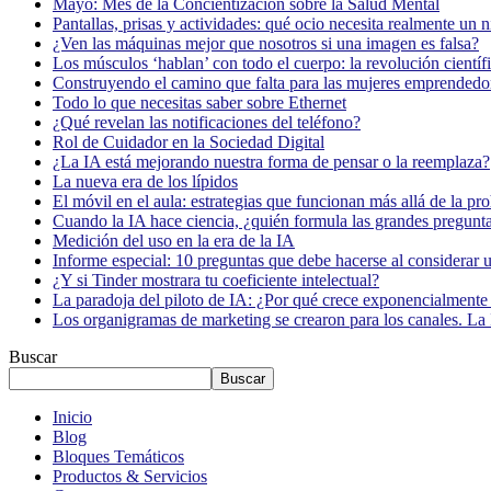
Mayo: Mes de la Concientización sobre la Salud Mental
Pantallas, prisas y actividades: qué ocio necesita realmente un 
¿Ven las máquinas mejor que nosotros si una imagen es falsa?
Los músculos ‘hablan’ con todo el cuerpo: la revolución científi
Construyendo el camino que falta para las mujeres emprendedor
Todo lo que necesitas saber sobre Ethernet
¿Qué revelan las notificaciones del teléfono?
Rol de Cuidador en la Sociedad Digital
¿La IA está mejorando nuestra forma de pensar o la reemplaza?
La nueva era de los lípidos
El móvil en el aula: estrategias que funcionan más allá de la pr
Cuando la IA hace ciencia, ¿quién formula las grandes pregunt
Medición del uso en la era de la IA
Informe especial: 10 preguntas que debe hacerse al considerar 
¿Y si Tinder mostrara tu coeficiente intelectual?
La paradoja del piloto de IA: ¿Por qué crece exponencialmente 
Los organigramas de marketing se crearon para los canales. La 
Buscar
Buscar
Inicio
Blog
Bloques Temáticos
Productos & Servicios