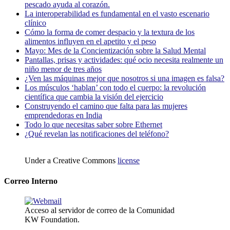
pescado ayuda al corazón.
La interoperabilidad es fundamental en el vasto escenario
clínico
Cómo la forma de comer despacio y la textura de los
alimentos influyen en el apetito y el peso
Mayo: Mes de la Concientización sobre la Salud Mental
Pantallas, prisas y actividades: qué ocio necesita realmente un
niño menor de tres años
¿Ven las máquinas mejor que nosotros si una imagen es falsa?
Los músculos ‘hablan’ con todo el cuerpo: la revolución
científica que cambia la visión del ejercicio
Construyendo el camino que falta para las mujeres
emprendedoras en India
Todo lo que necesitas saber sobre Ethernet
¿Qué revelan las notificaciones del teléfono?
Under a Creative Commons
license
Correo Interno
Acceso al servidor de correo de la Comunidad
KW Foundation.