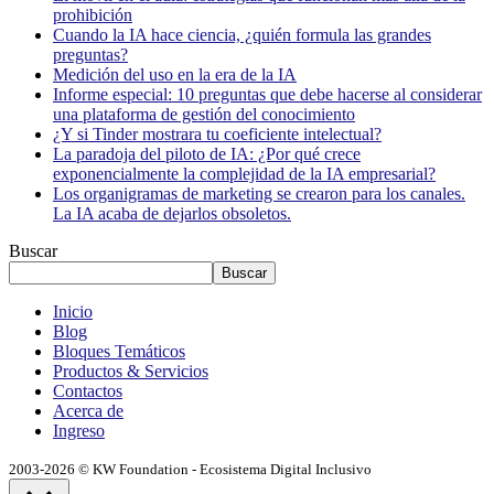
prohibición
Cuando la IA hace ciencia, ¿quién formula las grandes
preguntas?
Medición del uso en la era de la IA
Informe especial: 10 preguntas que debe hacerse al considerar
una plataforma de gestión del conocimiento
¿Y si Tinder mostrara tu coeficiente intelectual?
La paradoja del piloto de IA: ¿Por qué crece
exponencialmente la complejidad de la IA empresarial?
Los organigramas de marketing se crearon para los canales.
La IA acaba de dejarlos obsoletos.
Buscar
Buscar
Inicio
Blog
Bloques Temáticos
Productos & Servicios
Contactos
Acerca de
Ingreso
2003-2026 © KW Foundation - Ecosistema Digital Inclusivo