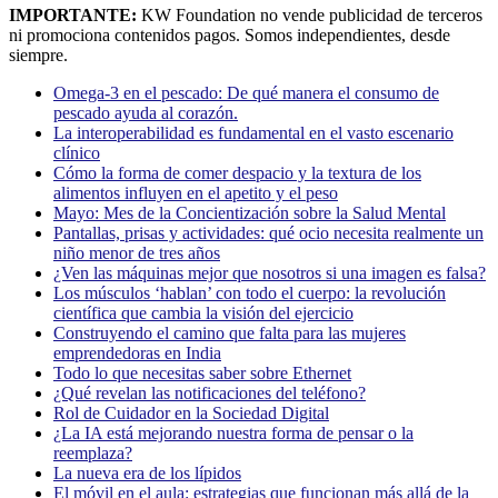
IMPORTANTE:
KW Foundation no vende publicidad de terceros
ni promociona contenidos pagos. Somos independientes, desde
siempre.
Omega-3 en el pescado: De qué manera el consumo de
pescado ayuda al corazón.
La interoperabilidad es fundamental en el vasto escenario
clínico
Cómo la forma de comer despacio y la textura de los
alimentos influyen en el apetito y el peso
Mayo: Mes de la Concientización sobre la Salud Mental
Pantallas, prisas y actividades: qué ocio necesita realmente un
niño menor de tres años
¿Ven las máquinas mejor que nosotros si una imagen es falsa?
Los músculos ‘hablan’ con todo el cuerpo: la revolución
científica que cambia la visión del ejercicio
Construyendo el camino que falta para las mujeres
emprendedoras en India
Todo lo que necesitas saber sobre Ethernet
¿Qué revelan las notificaciones del teléfono?
Rol de Cuidador en la Sociedad Digital
¿La IA está mejorando nuestra forma de pensar o la
reemplaza?
La nueva era de los lípidos
El móvil en el aula: estrategias que funcionan más allá de la