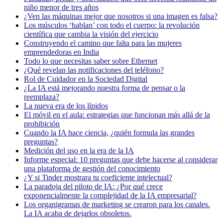
niño menor de tres años
¿Ven las máquinas mejor que nosotros si una imagen es falsa?
Los músculos ‘hablan’ con todo el cuerpo: la revolución
científica que cambia la visión del ejercicio
Construyendo el camino que falta para las mujeres
emprendedoras en India
Todo lo que necesitas saber sobre Ethernet
¿Qué revelan las notificaciones del teléfono?
Rol de Cuidador en la Sociedad Digital
¿La IA está mejorando nuestra forma de pensar o la
reemplaza?
La nueva era de los lípidos
El móvil en el aula: estrategias que funcionan más allá de la
prohibición
Cuando la IA hace ciencia, ¿quién formula las grandes
preguntas?
Medición del uso en la era de la IA
Informe especial: 10 preguntas que debe hacerse al considerar
una plataforma de gestión del conocimiento
¿Y si Tinder mostrara tu coeficiente intelectual?
La paradoja del piloto de IA: ¿Por qué crece
exponencialmente la complejidad de la IA empresarial?
Los organigramas de marketing se crearon para los canales.
La IA acaba de dejarlos obsoletos.