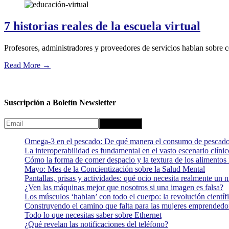
7 historias reales de la escuela virtual
Profesores, administradores y proveedores de servicios hablan sobre c
Read More
→
Suscripción a Boletín Newsletter
Omega-3 en el pescado: De qué manera el consumo de pescado
La interoperabilidad es fundamental en el vasto escenario clínic
Cómo la forma de comer despacio y la textura de los alimentos i
Mayo: Mes de la Concientización sobre la Salud Mental
Pantallas, prisas y actividades: qué ocio necesita realmente un 
¿Ven las máquinas mejor que nosotros si una imagen es falsa?
Los músculos ‘hablan’ con todo el cuerpo: la revolución científi
Construyendo el camino que falta para las mujeres emprendedor
Todo lo que necesitas saber sobre Ethernet
¿Qué revelan las notificaciones del teléfono?