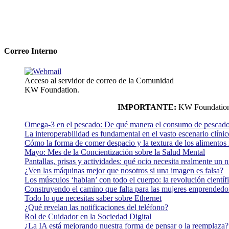
Correo Interno
Acceso al servidor de correo de la Comunidad
KW Foundation.
IMPORTANTE:
KW Foundation n
Omega-3 en el pescado: De qué manera el consumo de pescado
La interoperabilidad es fundamental en el vasto escenario clínic
Cómo la forma de comer despacio y la textura de los alimentos i
Mayo: Mes de la Concientización sobre la Salud Mental
Pantallas, prisas y actividades: qué ocio necesita realmente un 
¿Ven las máquinas mejor que nosotros si una imagen es falsa?
Los músculos ‘hablan’ con todo el cuerpo: la revolución científi
Construyendo el camino que falta para las mujeres emprendedor
Todo lo que necesitas saber sobre Ethernet
¿Qué revelan las notificaciones del teléfono?
Rol de Cuidador en la Sociedad Digital
¿La IA está mejorando nuestra forma de pensar o la reemplaza?