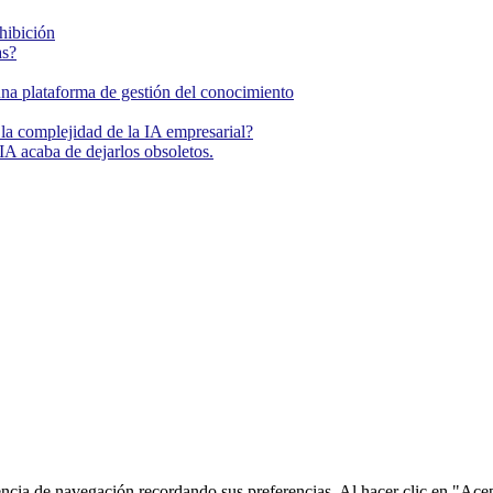
ohibición
as?
una plataforma de gestión del conocimiento
la complejidad de la IA empresarial?
IA acaba de dejarlos obsoletos.
encia de navegación recordando sus preferencias. Al hacer clic en "Ace