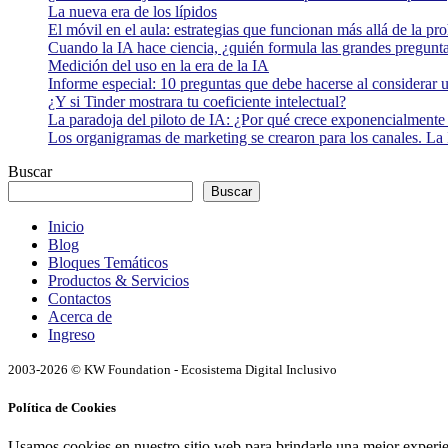
La nueva era de los lípidos
El móvil en el aula: estrategias que funcionan más allá de la pr
Cuando la IA hace ciencia, ¿quién formula las grandes pregunt
Medición del uso en la era de la IA
Informe especial: 10 preguntas que debe hacerse al considerar 
¿Y si Tinder mostrara tu coeficiente intelectual?
La paradoja del piloto de IA: ¿Por qué crece exponencialmente 
Los organigramas de marketing se crearon para los canales. La 
Buscar
Buscar
Inicio
Blog
Bloques Temáticos
Productos & Servicios
Contactos
Acerca de
Ingreso
2003-2026 © KW Foundation - Ecosistema Digital Inclusivo
Política de Cookies
Usamos cookies en nuestro sitio web para brindarle una mejor experi