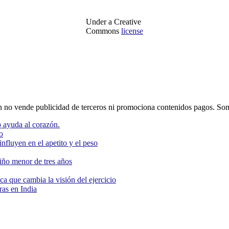
Under a Creative
Commons
license
o vende publicidad de terceros ni promociona contenidos pagos. Som
 ayuda al corazón.
o
nfluyen en el apetito y el peso
niño menor de tres años
ca que cambia la visión del ejercicio
as en India