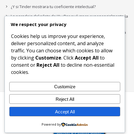
¿Y si Tinder mostrara tu coeficiente intelectual?
La paradoja del piloto de IA: ¿Por qué crece exponencialmente la
complejidad de la IA empresarial?
We respect your privacy
Los organigramas de marketing se crearon para los canales. La
Cookies help us improve your experience,
IA acaba de dejarlos obsoletos.
deliver personalized content, and analyze
traffic. You can choose which cookies to allow
by clicking
Customize
. Click
Accept All
to
Buscar
consent or
Reject All
to decline non-essential
Buscar
cookies.
Customize
Reject All
Inicio
Blog
Bloques Temáticos
Productos & Servicios
Contactos
Acerca de
Accept All
Ingreso
Powered by
2003-2026 © KW Foundation - Ecosistema Digital Inclusivo
Privacy & Cookies Policy