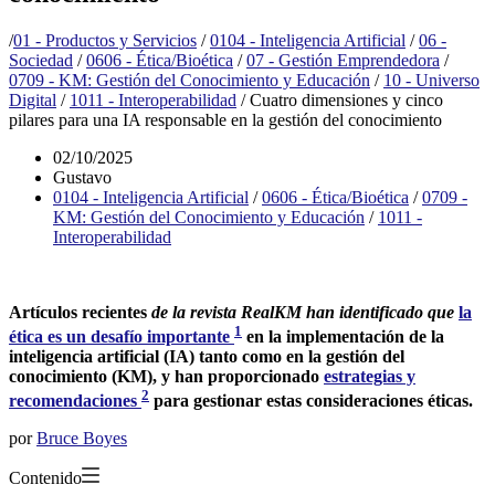
/
01 - Productos y Servicios
/
0104 - Inteligencia Artificial
/
06 -
Sociedad
/
0606 - Ética/Bioética
/
07 - Gestión Emprendedora
/
0709 - KM: Gestión del Conocimiento y Educación
/
10 - Universo
Digital
/
1011 - Interoperabilidad
/
Cuatro dimensiones y cinco
pilares para una IA responsable en la gestión del conocimiento
02/10/2025
Gustavo
0104 - Inteligencia Artificial
/
0606 - Ética/Bioética
/
0709 -
KM: Gestión del Conocimiento y Educación
/
1011 -
Interoperabilidad
Artículos recientes
de la revista RealKM han identificado que
la
1
ética es un desafío importante
en la implementación de la
inteligencia artificial (IA) tanto como en la gestión del
conocimiento (KM), y han proporcionado
estrategias y
2
recomendaciones
para gestionar estas consideraciones éticas.
por
Bruce Boyes
Contenido