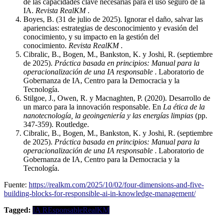
de las capacidades clave necesarias para el uso seguro de la
IA.
Revista RealKM
.
Boyes, B. (31 de julio de 2025). Ignorar el daño, salvar las
apariencias: estrategias de desconocimiento y evasión del
conocimiento, y su impacto en la gestión del
conocimiento.
Revista RealKM
.
Cibralic, B., Bogen, M., Bankston, K. y Joshi, R. (septiembre
de 2025).
Práctica basada en principios: Manual para la
operacionalización de una IA responsable
. Laboratorio de
Gobernanza de IA, Centro para la Democracia y la
Tecnología.
Stilgoe, J., Owen, R. y Macnaghten, P. (2020). Desarrollo de
un marco para la innovación responsable. En
La ética de la
nanotecnología, la geoingeniería y las energías limpias
(pp.
347-359). Routledge.
Cibralic, B., Bogen, M., Bankston, K. y Joshi, R. (septiembre
de 2025).
Práctica basada en principios: Manual para la
operacionalización de una IA responsable
. Laboratorio de
Gobernanza de IA, Centro para la Democracia y la
Tecnología.
Fuente:
https://realkm.com/2025/10/02/four-dimensions-and-five-
building-blocks-for-responsible-ai-in-knowledge-management/
Tagged:
IA REsponsable
RealKM