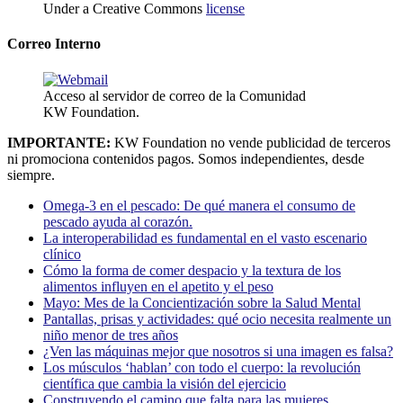
Under a Creative Commons
license
Correo Interno
Acceso al servidor de correo de la Comunidad
KW Foundation.
IMPORTANTE:
KW Foundation no vende publicidad de terceros
ni promociona contenidos pagos. Somos independientes, desde
siempre.
Omega-3 en el pescado: De qué manera el consumo de
pescado ayuda al corazón.
La interoperabilidad es fundamental en el vasto escenario
clínico
Cómo la forma de comer despacio y la textura de los
alimentos influyen en el apetito y el peso
Mayo: Mes de la Concientización sobre la Salud Mental
Pantallas, prisas y actividades: qué ocio necesita realmente un
niño menor de tres años
¿Ven las máquinas mejor que nosotros si una imagen es falsa?
Los músculos ‘hablan’ con todo el cuerpo: la revolución
científica que cambia la visión del ejercicio
Construyendo el camino que falta para las mujeres