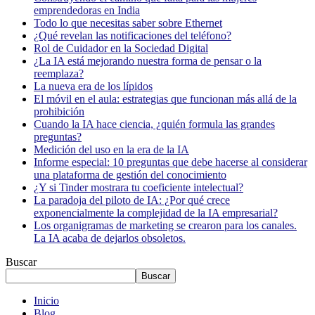
emprendedoras en India
Todo lo que necesitas saber sobre Ethernet
¿Qué revelan las notificaciones del teléfono?
Rol de Cuidador en la Sociedad Digital
¿La IA está mejorando nuestra forma de pensar o la
reemplaza?
La nueva era de los lípidos
El móvil en el aula: estrategias que funcionan más allá de la
prohibición
Cuando la IA hace ciencia, ¿quién formula las grandes
preguntas?
Medición del uso en la era de la IA
Informe especial: 10 preguntas que debe hacerse al considerar
una plataforma de gestión del conocimiento
¿Y si Tinder mostrara tu coeficiente intelectual?
La paradoja del piloto de IA: ¿Por qué crece
exponencialmente la complejidad de la IA empresarial?
Los organigramas de marketing se crearon para los canales.
La IA acaba de dejarlos obsoletos.
Buscar
Buscar
Inicio
Blog