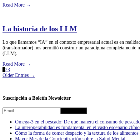
Read More
→
La historia de los LLM
Lo que llamamos “IA” en el contexto empresarial actual es en realidad
(transformador) nos permitió construir un paradigma completamente n
(LLM).
Read More
→
1
2
3
Older Entries →
Suscripción a Boletín Newsletter
Omega-3 en el pescado: De qué manera el consumo de pescado
La interoperabilidad es fundamental en el vasto escenario clínic
Cómo la forma de comer despacio y la textura de los alimentos i
Mayo: Mes de la Concientización sobre la Salud Mental