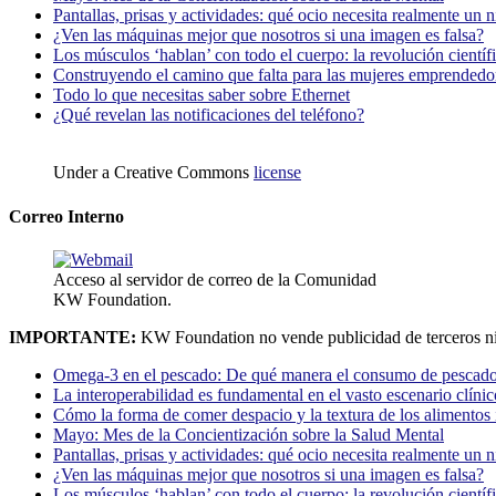
Pantallas, prisas y actividades: qué ocio necesita realmente un 
¿Ven las máquinas mejor que nosotros si una imagen es falsa?
Los músculos ‘hablan’ con todo el cuerpo: la revolución científi
Construyendo el camino que falta para las mujeres emprendedor
Todo lo que necesitas saber sobre Ethernet
¿Qué revelan las notificaciones del teléfono?
Under a Creative Commons
license
Correo Interno
Acceso al servidor de correo de la Comunidad
KW Foundation.
IMPORTANTE:
KW Foundation no vende publicidad de terceros ni
Omega-3 en el pescado: De qué manera el consumo de pescado
La interoperabilidad es fundamental en el vasto escenario clínic
Cómo la forma de comer despacio y la textura de los alimentos i
Mayo: Mes de la Concientización sobre la Salud Mental
Pantallas, prisas y actividades: qué ocio necesita realmente un 
¿Ven las máquinas mejor que nosotros si una imagen es falsa?
Los músculos ‘hablan’ con todo el cuerpo: la revolución científi