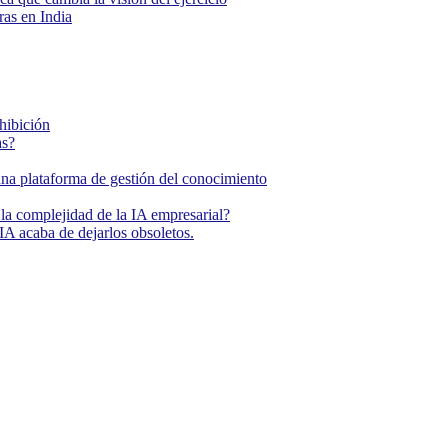
as en India
ohibición
as?
una plataforma de gestión del conocimiento
la complejidad de la IA empresarial?
IA acaba de dejarlos obsoletos.