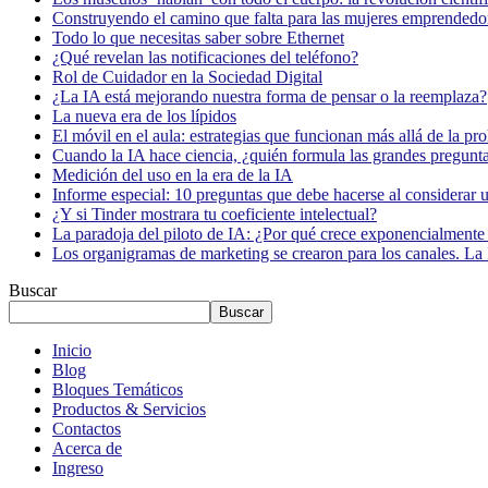
Construyendo el camino que falta para las mujeres emprendedor
Todo lo que necesitas saber sobre Ethernet
¿Qué revelan las notificaciones del teléfono?
Rol de Cuidador en la Sociedad Digital
¿La IA está mejorando nuestra forma de pensar o la reemplaza?
La nueva era de los lípidos
El móvil en el aula: estrategias que funcionan más allá de la pr
Cuando la IA hace ciencia, ¿quién formula las grandes pregunt
Medición del uso en la era de la IA
Informe especial: 10 preguntas que debe hacerse al considerar 
¿Y si Tinder mostrara tu coeficiente intelectual?
La paradoja del piloto de IA: ¿Por qué crece exponencialmente 
Los organigramas de marketing se crearon para los canales. La 
Buscar
Buscar
Inicio
Blog
Bloques Temáticos
Productos & Servicios
Contactos
Acerca de
Ingreso