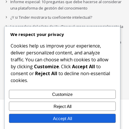
Informe especial: 10 preguntas que debe hacerse al considerar
una plataforma de gestión del conocimiento
¿Y si Tinder mostrara tu coeficiente intelectual?
La paradoja del piloto de IA: ¿Por qué crece exponencialmente la
complejidad de la IA empresarial?
We respect your privacy
Los organigramas de marketing se crearon para los canales. La
Cookies help us improve your experience,
IA acaba de dejarlos obsoletos.
deliver personalized content, and analyze
traffic. You can choose which cookies to allow
by clicking
Customize
. Click
Accept All
to
Buscar
consent or
Reject All
to decline non-essential
Buscar
cookies.
Customize
Reject All
Inicio
Blog
Bloques Temáticos
Productos & Servicios
Contactos
Acerca de
Accept All
Ingreso