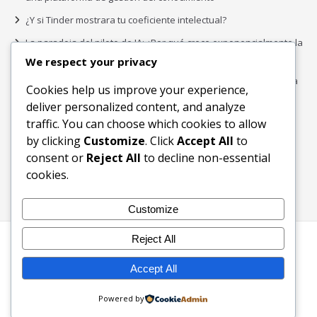
¿Y si Tinder mostrara tu coeficiente intelectual?
La paradoja del piloto de IA: ¿Por qué crece exponencialmente la
complejidad de la IA empresarial?
We respect your privacy
Los organigramas de marketing se crearon para los canales. La
Cookies help us improve your experience,
IA acaba de dejarlos obsoletos.
deliver personalized content, and analyze
traffic. You can choose which cookies to allow
by clicking
Customize
. Click
Accept All
to
Buscar
consent or
Reject All
to decline non-essential
Buscar
cookies.
Customize
Reject All
Inicio
Blog
Bloques Temáticos
Productos & Servicios
Contactos
Acerca de
Accept All
Ingreso
Powered by
2003-2026 © KW Foundation - Ecosistema Digital Inclusivo