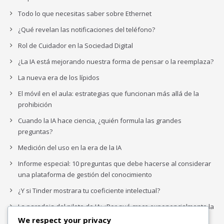
Todo lo que necesitas saber sobre Ethernet
¿Qué revelan las notificaciones del teléfono?
Rol de Cuidador en la Sociedad Digital
¿La IA está mejorando nuestra forma de pensar o la reemplaza?
La nueva era de los lípidos
El móvil en el aula: estrategias que funcionan más allá de la
prohibición
Cuando la IA hace ciencia, ¿quién formula las grandes
preguntas?
Medición del uso en la era de la IA
Informe especial: 10 preguntas que debe hacerse al considerar
una plataforma de gestión del conocimiento
¿Y si Tinder mostrara tu coeficiente intelectual?
La paradoja del piloto de IA: ¿Por qué crece exponencialmente la
complejidad de la IA empresarial?
We respect your privacy