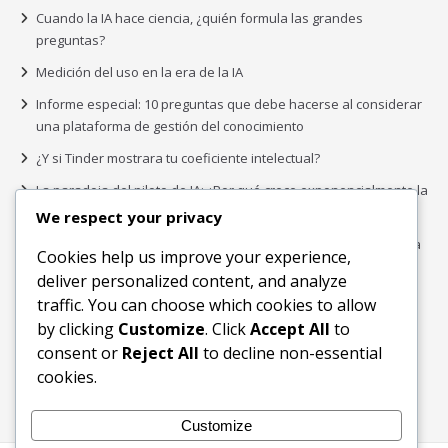
Cuando la IA hace ciencia, ¿quién formula las grandes
preguntas?
Medición del uso en la era de la IA
Informe especial: 10 preguntas que debe hacerse al considerar
una plataforma de gestión del conocimiento
¿Y si Tinder mostrara tu coeficiente intelectual?
La paradoja del piloto de IA: ¿Por qué crece exponencialmente la
complejidad de la IA empresarial?
We respect your privacy
Los organigramas de marketing se crearon para los canales. La
Cookies help us improve your experience,
IA acaba de dejarlos obsoletos.
deliver personalized content, and analyze
traffic. You can choose which cookies to allow
by clicking
Customize
. Click
Accept All
to
Buscar
consent or
Reject All
to decline non-essential
Buscar
cookies.
Customize