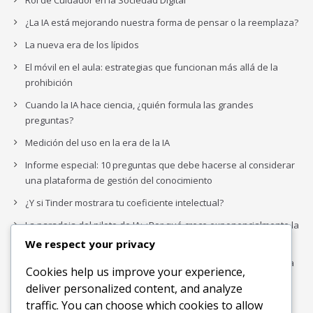
¿La IA está mejorando nuestra forma de pensar o la reemplaza?
La nueva era de los lípidos
El móvil en el aula: estrategias que funcionan más allá de la
prohibición
Cuando la IA hace ciencia, ¿quién formula las grandes
preguntas?
Medición del uso en la era de la IA
Informe especial: 10 preguntas que debe hacerse al considerar
una plataforma de gestión del conocimiento
¿Y si Tinder mostrara tu coeficiente intelectual?
La paradoja del piloto de IA: ¿Por qué crece exponencialmente la
complejidad de la IA empresarial?
We respect your privacy
Los organigramas de marketing se crearon para los canales. La
Cookies help us improve your experience,
IA acaba de dejarlos obsoletos.
deliver personalized content, and analyze
traffic. You can choose which cookies to allow