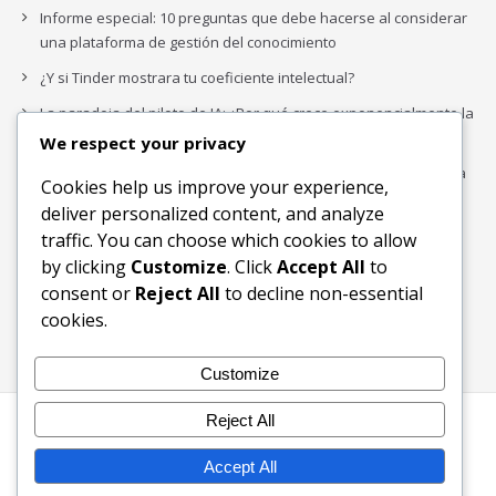
Informe especial: 10 preguntas que debe hacerse al considerar
una plataforma de gestión del conocimiento
¿Y si Tinder mostrara tu coeficiente intelectual?
La paradoja del piloto de IA: ¿Por qué crece exponencialmente la
complejidad de la IA empresarial?
We respect your privacy
Los organigramas de marketing se crearon para los canales. La
Cookies help us improve your experience,
IA acaba de dejarlos obsoletos.
deliver personalized content, and analyze
traffic. You can choose which cookies to allow
by clicking
Customize
. Click
Accept All
to
Buscar
consent or
Reject All
to decline non-essential
Buscar
cookies.
Customize
Reject All
Inicio
Blog
Bloques Temáticos
Productos & Servicios
Contactos
Acerca de
Accept All
Ingreso