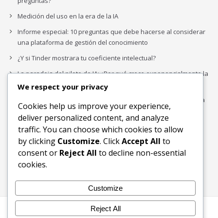
preguntas?
Medición del uso en la era de la IA
Informe especial: 10 preguntas que debe hacerse al considerar
una plataforma de gestión del conocimiento
¿Y si Tinder mostrara tu coeficiente intelectual?
La paradoja del piloto de IA: ¿Por qué crece exponencialmente la
complejidad de la IA empresarial?
We respect your privacy
Los organigramas de marketing se crearon para los canales. La
Cookies help us improve your experience,
IA acaba de dejarlos obsoletos.
deliver personalized content, and analyze
traffic. You can choose which cookies to allow
by clicking
Customize
. Click
Accept All
to
Buscar
consent or
Reject All
to decline non-essential
Buscar
cookies.
Customize
Reject All
Inicio
Blog
Bloques Temáticos