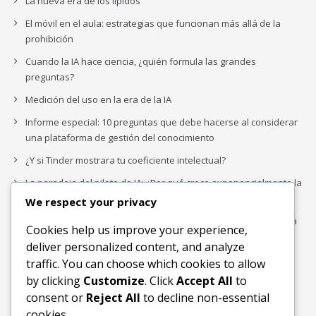
La nueva era de los lípidos
El móvil en el aula: estrategias que funcionan más allá de la
prohibición
Cuando la IA hace ciencia, ¿quién formula las grandes
preguntas?
Medición del uso en la era de la IA
Informe especial: 10 preguntas que debe hacerse al considerar
una plataforma de gestión del conocimiento
¿Y si Tinder mostrara tu coeficiente intelectual?
La paradoja del piloto de IA: ¿Por qué crece exponencialmente la
complejidad de la IA empresarial?
We respect your privacy
Los organigramas de marketing se crearon para los canales. La
Cookies help us improve your experience,
IA acaba de dejarlos obsoletos.
deliver personalized content, and analyze
traffic. You can choose which cookies to allow
by clicking
Customize
. Click
Accept All
to
Buscar
consent or
Reject All
to decline non-essential
Buscar
cookies.