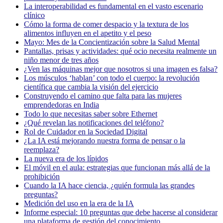
La interoperabilidad es fundamental en el vasto escenario
clínico
Cómo la forma de comer despacio y la textura de los
alimentos influyen en el apetito y el peso
Mayo: Mes de la Concientización sobre la Salud Mental
Pantallas, prisas y actividades: qué ocio necesita realmente un
niño menor de tres años
¿Ven las máquinas mejor que nosotros si una imagen es falsa?
Los músculos ‘hablan’ con todo el cuerpo: la revolución
científica que cambia la visión del ejercicio
Construyendo el camino que falta para las mujeres
emprendedoras en India
Todo lo que necesitas saber sobre Ethernet
¿Qué revelan las notificaciones del teléfono?
Rol de Cuidador en la Sociedad Digital
¿La IA está mejorando nuestra forma de pensar o la
reemplaza?
La nueva era de los lípidos
El móvil en el aula: estrategias que funcionan más allá de la
prohibición
Cuando la IA hace ciencia, ¿quién formula las grandes
preguntas?
Medición del uso en la era de la IA
Informe especial: 10 preguntas que debe hacerse al considerar
una plataforma de gestión del conocimiento