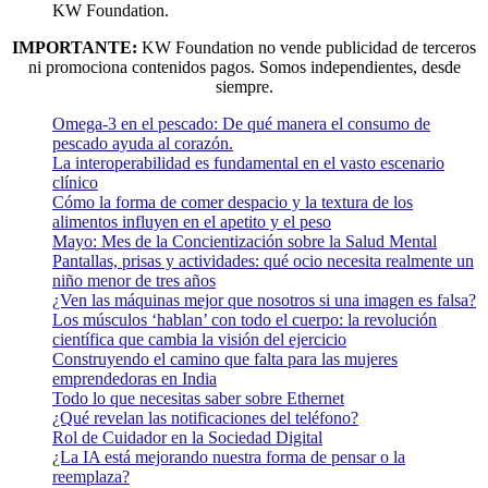
KW Foundation.
IMPORTANTE:
KW Foundation no vende publicidad de terceros
ni promociona contenidos pagos. Somos independientes, desde
siempre.
Omega-3 en el pescado: De qué manera el consumo de
pescado ayuda al corazón.
La interoperabilidad es fundamental en el vasto escenario
clínico
Cómo la forma de comer despacio y la textura de los
alimentos influyen en el apetito y el peso
Mayo: Mes de la Concientización sobre la Salud Mental
Pantallas, prisas y actividades: qué ocio necesita realmente un
niño menor de tres años
¿Ven las máquinas mejor que nosotros si una imagen es falsa?
Los músculos ‘hablan’ con todo el cuerpo: la revolución
científica que cambia la visión del ejercicio
Construyendo el camino que falta para las mujeres
emprendedoras en India
Todo lo que necesitas saber sobre Ethernet
¿Qué revelan las notificaciones del teléfono?
Rol de Cuidador en la Sociedad Digital
¿La IA está mejorando nuestra forma de pensar o la
reemplaza?