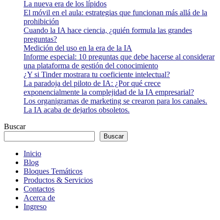
La nueva era de los lípidos
El móvil en el aula: estrategias que funcionan más allá de la
prohibición
Cuando la IA hace ciencia, ¿quién formula las grandes
preguntas?
Medición del uso en la era de la IA
Informe especial: 10 preguntas que debe hacerse al considerar
una plataforma de gestión del conocimiento
¿Y si Tinder mostrara tu coeficiente intelectual?
La paradoja del piloto de IA: ¿Por qué crece
exponencialmente la complejidad de la IA empresarial?
Los organigramas de marketing se crearon para los canales.
La IA acaba de dejarlos obsoletos.
Buscar
Buscar
Inicio
Blog
Bloques Temáticos
Productos & Servicios
Contactos
Acerca de
Ingreso