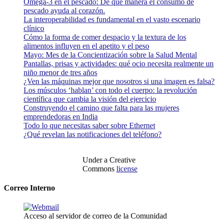
Omega-3 en el pescado: De qué manera el consumo de
pescado ayuda al corazón.
La interoperabilidad es fundamental en el vasto escenario
clínico
Cómo la forma de comer despacio y la textura de los
alimentos influyen en el apetito y el peso
Mayo: Mes de la Concientización sobre la Salud Mental
Pantallas, prisas y actividades: qué ocio necesita realmente un
niño menor de tres años
¿Ven las máquinas mejor que nosotros si una imagen es falsa?
Los músculos ‘hablan’ con todo el cuerpo: la revolución
científica que cambia la visión del ejercicio
Construyendo el camino que falta para las mujeres
emprendedoras en India
Todo lo que necesitas saber sobre Ethernet
¿Qué revelan las notificaciones del teléfono?
Under a Creative
Commons
license
Correo Interno
Acceso al servidor de correo de la Comunidad