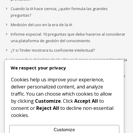
Cuando la IA hace ciencia, ¿quién formula las grandes
preguntas?
Medición del uso en la era de la IA
Informe especial: 10 preguntas que debe hacerse al considerar
una plataforma de gestión del conocimiento
¿Y si Tinder mostrara tu coeficiente intelectual?
La paradoja del piloto de IA: ¿Por qué crece exponencialmente la
complejidad de la IA empresarial?
We respect your privacy
Los organigramas de marketing se crearon para los canales. La
Cookies help us improve your experience,
IA acaba de dejarlos obsoletos.
deliver personalized content, and analyze
traffic. You can choose which cookies to allow
by clicking
Customize
. Click
Accept All
to
Buscar
consent or
Reject All
to decline non-essential
Buscar
cookies.
Customize