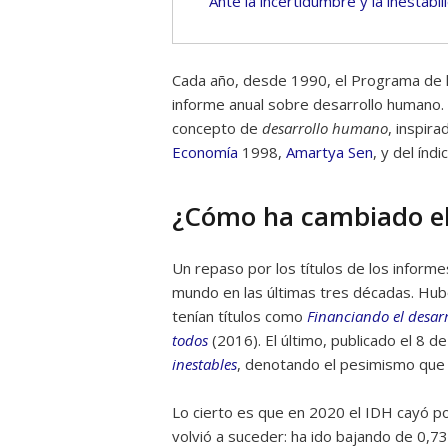
Ante la incertidumbre y la inestabi
Cada año, desde 1990, el Programa de l
informe anual sobre desarrollo humano. A
concepto de
desarrollo humano
, inspir
Economía
1998,
Amartya Sen
, y del índ
¿Cómo ha cambiado el
Un repaso por los títulos de los inform
mundo en las últimas tres décadas. Hub
tenían títulos como
Financiando el desa
todos
(2016). El último, publicado el 8 
inestables
, denotando el pesimismo que 
Lo cierto es que en 2020 el IDH cayó p
volvió a suceder: ha ido bajando de 0,