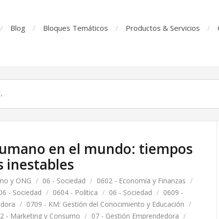
Blog
Bloques Temáticos
Productos & Servicios
 humano en el mundo: tiempos
s inestables
smo y ONG
/
06 - Sociedad
/
0602 - Economía y Finanzas
/
06 - Sociedad
/
0604 - Política
/
06 - Sociedad
/
0609 -
edora
/
0709 - KM: Gestión del Conocimiento y Educación
/
2 - Marketing y Consumo
/
07 - Gestión Emprendedora
/