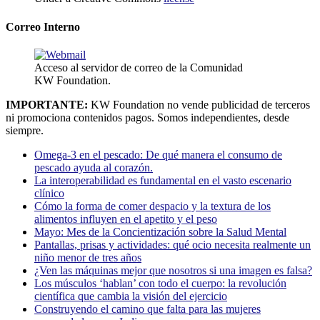
Correo Interno
Acceso al servidor de correo de la Comunidad
KW Foundation.
IMPORTANTE:
KW Foundation no vende publicidad de terceros
ni promociona contenidos pagos. Somos independientes, desde
siempre.
Omega-3 en el pescado: De qué manera el consumo de
pescado ayuda al corazón.
La interoperabilidad es fundamental en el vasto escenario
clínico
Cómo la forma de comer despacio y la textura de los
alimentos influyen en el apetito y el peso
Mayo: Mes de la Concientización sobre la Salud Mental
Pantallas, prisas y actividades: qué ocio necesita realmente un
niño menor de tres años
¿Ven las máquinas mejor que nosotros si una imagen es falsa?
Los músculos ‘hablan’ con todo el cuerpo: la revolución
científica que cambia la visión del ejercicio
Construyendo el camino que falta para las mujeres