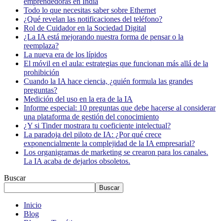
emprendedoras en India
Todo lo que necesitas saber sobre Ethernet
¿Qué revelan las notificaciones del teléfono?
Rol de Cuidador en la Sociedad Digital
¿La IA está mejorando nuestra forma de pensar o la
reemplaza?
La nueva era de los lípidos
El móvil en el aula: estrategias que funcionan más allá de la
prohibición
Cuando la IA hace ciencia, ¿quién formula las grandes
preguntas?
Medición del uso en la era de la IA
Informe especial: 10 preguntas que debe hacerse al considerar
una plataforma de gestión del conocimiento
¿Y si Tinder mostrara tu coeficiente intelectual?
La paradoja del piloto de IA: ¿Por qué crece
exponencialmente la complejidad de la IA empresarial?
Los organigramas de marketing se crearon para los canales.
La IA acaba de dejarlos obsoletos.
Buscar
Buscar
Inicio
Blog