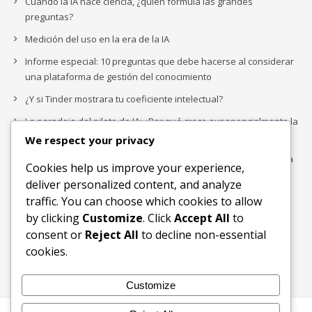
Cuando la IA hace ciencia, ¿quién formula las grandes
preguntas?
Medición del uso en la era de la IA
Informe especial: 10 preguntas que debe hacerse al considerar
una plataforma de gestión del conocimiento
¿Y si Tinder mostrara tu coeficiente intelectual?
La paradoja del piloto de IA: ¿Por qué crece exponencialmente la
complejidad de la IA empresarial?
We respect your privacy
Los organigramas de marketing se crearon para los canales. La
Cookies help us improve your experience,
IA acaba de dejarlos obsoletos.
deliver personalized content, and analyze
traffic. You can choose which cookies to allow
by clicking
Customize
. Click
Accept All
to
Buscar
consent or
Reject All
to decline non-essential
Buscar
cookies.
Customize