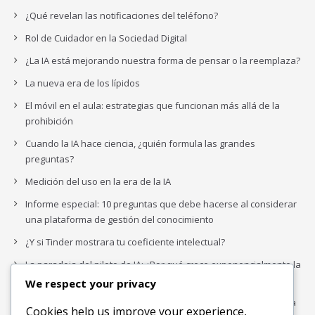
¿Qué revelan las notificaciones del teléfono?
Rol de Cuidador en la Sociedad Digital
¿La IA está mejorando nuestra forma de pensar o la reemplaza?
La nueva era de los lípidos
El móvil en el aula: estrategias que funcionan más allá de la
prohibición
Cuando la IA hace ciencia, ¿quién formula las grandes
preguntas?
Medición del uso en la era de la IA
Informe especial: 10 preguntas que debe hacerse al considerar
una plataforma de gestión del conocimiento
¿Y si Tinder mostrara tu coeficiente intelectual?
La paradoja del piloto de IA: ¿Por qué crece exponencialmente la
complejidad de la IA empresarial?
We respect your privacy
Los organigramas de marketing se crearon para los canales. La
Cookies help us improve your experience,