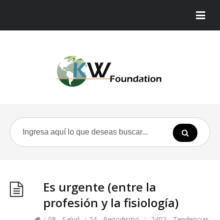
Es urgente (entre la
profesión y la fisiología)
/
08 - Salud
/
24 - Periodismo
/
2402 - Tendencias