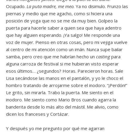
Ocupado.
La puta madre, me meo
. Ya no disimulo. Frunzo las
piernas y medio que me agacho, como si hiciera una
posición de yoga que no se me da muy bien. Golpeo la
puerta para hacerle saber a quien sea que haya adentro
que hay alguien esperando. ¡Ya salgo! Me responde una
voz de mujer. Pienso en otras cosas, pero mi vejiga vuelve
al centro de mi atención como un imán. Nunca supe bailar
samba, pero creo que me habrían hecho un
casting
para
alguna carroza de festival si me hubieran visto esperar
esos últimos… ¿segundos? Horas. Parecieron horas. Sale
Lisa secándose las manos en el pantalón, y yo le choco el
hombro tratando de arrojarme sobre el inodoro. “¡Perdón!”
Le grito, sin mirarla. Trabo la puerta. Me siento en el
inodoro. Me siento como Mario Bros cuando agarra la
banderita desde lo más alto del mástil. Me alivio, como
dicen los franceses y Cortázar.
Y después yo me pregunto por qué me agarran