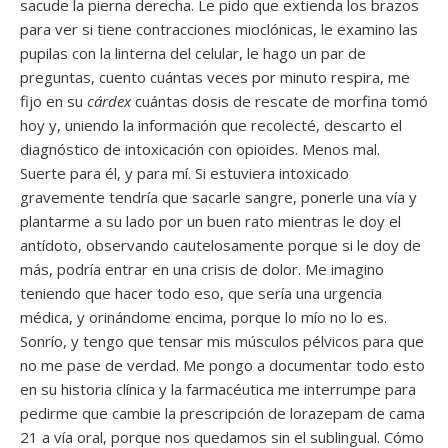
sacude la pierna derecha. Le pido que extienda los brazos
para ver si tiene contracciones mioclónicas, le examino las
pupilas con la linterna del celular, le hago un par de
preguntas, cuento cuántas veces por minuto respira, me
fijo en su
cárdex
cuántas dosis de rescate de morfina tomó
hoy y, uniendo la información que recolecté, descarto el
diagnóstico de intoxicación con opioides. Menos mal.
Suerte para él, y para mí. Si estuviera intoxicado
gravemente tendría que sacarle sangre, ponerle una vía y
plantarme a su lado por un buen rato mientras le doy el
antídoto, observando cautelosamente porque si le doy de
más, podría entrar en una crisis de dolor. Me imagino
teniendo que hacer todo eso, que sería una urgencia
médica, y orinándome encima, porque lo mío no lo es.
Sonrío, y tengo que tensar mis músculos pélvicos para que
no me pase de verdad. Me pongo a documentar todo esto
en su historia clínica y la farmacéutica me interrumpe para
pedirme que cambie la prescripción de lorazepam de cama
21 a vía oral, porque nos quedamos sin el sublingual. Cómo