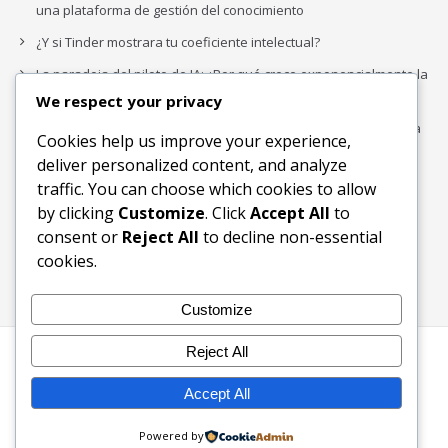
una plataforma de gestión del conocimiento
¿Y si Tinder mostrara tu coeficiente intelectual?
La paradoja del piloto de IA: ¿Por qué crece exponencialmente la
complejidad de la IA empresarial?
We respect your privacy
Los organigramas de marketing se crearon para los canales. La
Cookies help us improve your experience,
IA acaba de dejarlos obsoletos.
deliver personalized content, and analyze
traffic. You can choose which cookies to allow
by clicking
Customize
. Click
Accept All
to
Buscar
consent or
Reject All
to decline non-essential
Buscar
cookies.
Customize
Reject All
Inicio
Blog
Bloques Temáticos
Productos & Servicios
Contactos
Acerca de
Accept All
Ingreso
Powered by