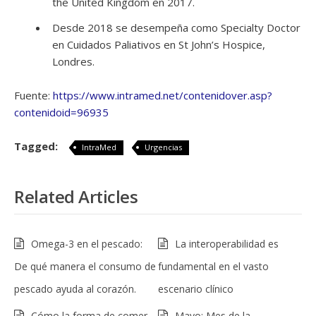
the United Kingdom en 2017.
Desde 2018 se desempeña como Specialty Doctor
en Cuidados Paliativos en St John’s Hospice,
Londres.
Fuente:
https://www.intramed.net/contenidover.asp?
contenidoid=96935
Tagged:
IntraMed
Urgencias
Related Articles
Omega-3 en el pescado:
La interoperabilidad es
De qué manera el consumo de
fundamental en el vasto
pescado ayuda al corazón.
escenario clínico
Cómo la forma de comer
Mayo: Mes de la