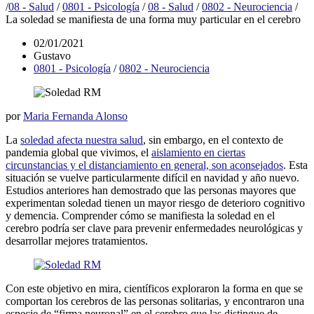
/
08 - Salud
/
0801 - Psicología
/
08 - Salud
/
0802 - Neurociencia
/
La soledad se manifiesta de una forma muy particular en el cerebro
02/01/2021
Gustavo
0801 - Psicología
/
0802 - Neurociencia
por
Maria Fernanda Alonso
La
soledad afecta nuestra salud
, sin embargo, en el contexto de
pandemia global que vivimos, el
aislamiento en ciertas
circunstancias y el distanciamiento en general, son aconsejados
. Esta
situación se vuelve particularmente difícil en navidad y año nuevo.
Estudios anteriores han demostrado que las personas mayores que
experimentan soledad tienen un mayor riesgo de deterioro cognitivo
y demencia. Comprender cómo se manifiesta la soledad en el
cerebro podría ser clave para prevenir enfermedades neurológicas y
desarrollar mejores tratamientos.
Con este objetivo en mira, científicos exploraron la forma en que se
comportan los cerebros de las personas solitarias, y encontraron una
especie de “firma neuronal” en el cerebro que las distingue de