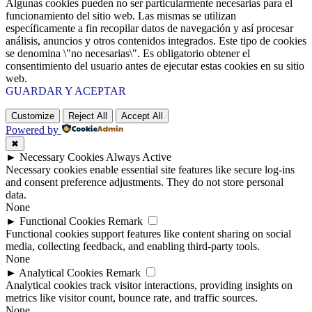
Algunas cookies pueden no ser particularmente necesarias para el
funcionamiento del sitio web. Las mismas se utilizan
específicamente a fin recopilar datos de navegación y así procesar
análisis, anuncios y otros contenidos integrados. Este tipo de cookies
se denomina \"no necesarias\". Es obligatorio obtener el
consentimiento del usuario antes de ejecutar estas cookies en su sitio
web.
GUARDAR Y ACEPTAR
Customize
Reject All
Accept All
Powered by
✖
►
Necessary Cookies
Always Active
Necessary cookies enable essential site features like secure log-ins
and consent preference adjustments. They do not store personal
data.
None
►
Functional Cookies
Remark
Functional cookies support features like content sharing on social
media, collecting feedback, and enabling third-party tools.
None
►
Analytical Cookies
Remark
Analytical cookies track visitor interactions, providing insights on
metrics like visitor count, bounce rate, and traffic sources.
None