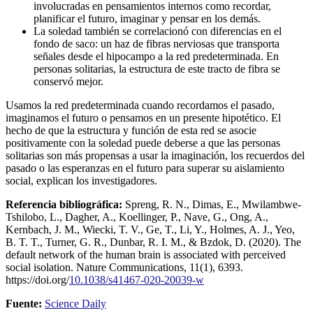
involucradas en pensamientos internos como recordar,
planificar el futuro, imaginar y pensar en los demás.
La soledad también se correlacionó con diferencias en el
fondo de saco: un haz de fibras nerviosas que transporta
señales desde el hipocampo a la red predeterminada. En
personas solitarias, la estructura de este tracto de fibra se
conservó mejor.
Usamos la red predeterminada cuando recordamos el pasado,
imaginamos el futuro o pensamos en un presente hipotético. El
hecho de que la estructura y función de esta red se asocie
positivamente con la soledad puede deberse a que las personas
solitarias son más propensas a usar la imaginación, los recuerdos del
pasado o las esperanzas en el futuro para superar su aislamiento
social, explican los investigadores.
Referencia bibliográfica:
Spreng, R. N., Dimas, E., Mwilambwe-
Tshilobo, L., Dagher, A., Koellinger, P., Nave, G., Ong, A.,
Kernbach, J. M., Wiecki, T. V., Ge, T., Li, Y., Holmes, A. J., Yeo,
B. T. T., Turner, G. R., Dunbar, R. I. M., & Bzdok, D. (2020). The
default network of the human brain is associated with perceived
social isolation. Nature Communications, 11(1), 6393.
https://doi.org/
10.1038/s41467-020-20039-w
Fuente:
Science Daily