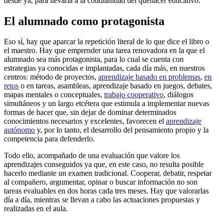
desde ya, para llevarla a la cotidianidad del quehacer educativo.
El alumnado como protagonista
Eso sí, hay que aparcar la repetición literal de lo que dice el libro o
el maestro. Hay que emprender una tarea renovadora en la que el
alumnado sea más protagonista, para lo cual se cuenta con
estrategias ya conocidas e implantadas, cada día más, en nuestros
centros: método de proyectos,
aprendizaje basado en problemas
,
en
retos
o en tareas, asambleas, aprendizaje basado en juegos, debates,
mapas mentales o conceptuales,
trabajo cooperativo
, diálogos
simultáneos y un largo etcétera que estimula a implementar nuevas
formas de hacer que, sin dejar de dominar determinados
conocimientos necesarios y excelentes, favorecen el
aprendizaje
autónomo
y, por lo tanto, el desarrollo del pensamiento propio y la
competencia para defenderlo.
Todo ello, acompañado de una evaluación que valore los
aprendizajes conseguidos ya que, en este caso, no resulta posible
hacerlo mediante un examen tradicional. Cooperar, debatir, respetar
al compañero, argumentar, opinar o buscar información no son
tareas evaluables en dos horas cada tres meses. Hay que valorarlas
día a día, mientras se llevan a cabo las actuaciones propuestas y
realizadas en el aula.