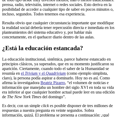
prensa, radio, televisión, internet o redes sociales. Esto deriva en la
posibilidad de acceder a cualquier tipo de saber en pocos minutos o,
incluso, segundos. Todos tenemos esa experiencia.
Resulta obvio que cualquier circunstancia importante que modifique
la realidad social debería tener repercusión directa e inmediata en los
planteamientos del sistema educativo y, por hablar más
concretamente, en el quehacer diario dentro de las aulas.
¿Está la educación estancada?
La educación institucional, sistémica, parece haberse estancado en
principios clásicos, ya superados, que en su momento justificaron su
aparición. Ciertamente, cuando todo el saber de la Humanidad se
resumía en
el
Trivium
y el
Quadrivium
(como ejemplo simplista,
claro), la persona podía aspirar a dominarlo. Hoy no es así. Como
afirma la investigadora
Beatriz Pizarro
, “el volumen de noticias e
información que manejaba un hombre del siglo XVI en toda su vida
era inferior al que cualquier hombre actual puede leer en una edición
de
The New York Times
del domingo”.
Es decir, con un simple
click
es posible disponer de tres millones de
respuestas a nuestra pregunta en veinte segundos. Sobra
información, quizá. El problema se presenta a continuación: ¿qué