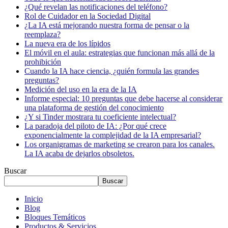
¿Qué revelan las notificaciones del teléfono?
Rol de Cuidador en la Sociedad Digital
¿La IA está mejorando nuestra forma de pensar o la
reemplaza?
La nueva era de los lípidos
El móvil en el aula: estrategias que funcionan más allá de la
prohibición
Cuando la IA hace ciencia, ¿quién formula las grandes
preguntas?
Medición del uso en la era de la IA
Informe especial: 10 preguntas que debe hacerse al considerar
una plataforma de gestión del conocimiento
¿Y si Tinder mostrara tu coeficiente intelectual?
La paradoja del piloto de IA: ¿Por qué crece
exponencialmente la complejidad de la IA empresarial?
Los organigramas de marketing se crearon para los canales.
La IA acaba de dejarlos obsoletos.
Buscar
Buscar
Inicio
Blog
Bloques Temáticos
Productos & Servicios