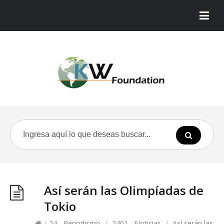
Así serán las Olimpíadas de
Tokio
/
24 - Periodismo
/
2401 - Noticias
/
Así serán las