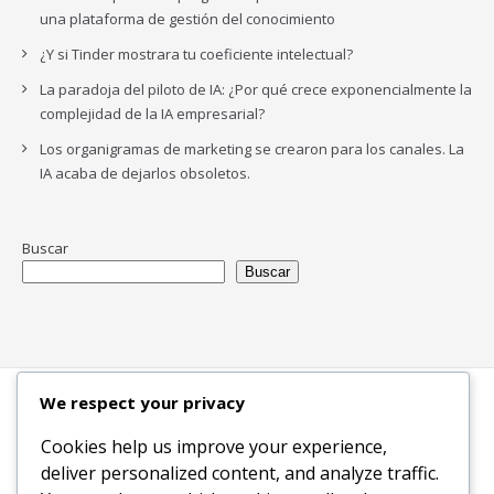
una plataforma de gestión del conocimiento
¿Y si Tinder mostrara tu coeficiente intelectual?
La paradoja del piloto de IA: ¿Por qué crece exponencialmente la
complejidad de la IA empresarial?
Los organigramas de marketing se crearon para los canales. La
IA acaba de dejarlos obsoletos.
Buscar
Buscar
We respect your privacy
Inicio
Blog
Bloques Temáticos
Productos & Servicios
Contactos
Acerca de
Cookies help us improve your experience,
Ingreso
deliver personalized content, and analyze traffic.