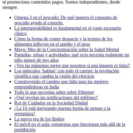
ni promociona contenidos pagos. Somos independientes, desde
siempre.
Omega-3 en el pescado: De qué manera el consumo de
pescado ayuda al corazón.
La interoperabilidad es fundamental en el vasto escenario
clínico
Cómo la forma de comer despacio y la textura de los
alimentos influyen en el apetito y el peso
Mayo: Mes de la Concientización sobre la Salud Mental
Pantallas, prisas y actividades: qué ocio necesita realmente un
niño menor de tres años
¿Ven las máquinas mejor que nosotros si una imagen es falsa?
Los músculos ‘hablan’ con todo el cuerpo: la revolución
científica que cambia la visión del ejercicio
Construyendo el camino que falta para las mujeres
emprendedoras en India
Todo lo que necesitas saber sobre Ethernet
¿Qué revelan las notificaciones del teléfono?
Rol de Cuidador en la Sociedad Digital
¿La IA está mejorando nuestra forma de pensar o la
reemplaza?
La nueva era de los lípidos
El móvil en el aula: estrategias que funcionan más allá de la
prohibición