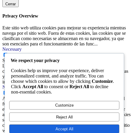
Cerrar
Privacy Overview
Este sitio web utiliza cookies para mejorar su experiencia mientras
navega por el sitio web. Fuera de estas cookies, las cookies que se
clasifican como necesarias se almacenan en su navegador, ya que
son esenciales para el funcionamiento de las func
...
Necessary
Necessary
Siempre activado
We respect your privacy
Las cookies son necesarias para que el sitio web funcione
Cookies help us improve your experience, deliver
correctamente. Nuestras cookies garantizan funcionalidades básicas
personalized content, and analyze traffic. You can
y características de seguridad del sitio web. No almacenan
choose which cookies to allow by clicking
Customize
.
información personal alguna.
Click
Accept All
to consent or
Reject All
to decline
Non-necessary
non-essential cookies.
Non-necessary
Algunas cookies pueden no ser particularmente necesarias para el
funcionamiento del sitio web. Las mismas se utilizan
Customize
específicamente a fin recopilar datos de navegación y así procesar
análisis, anuncios y otros contenidos integrados. Este tipo de cookies
Reject All
se denomina \"no necesarias\". Es obligatorio obtener el
consentimiento del usuario antes de ejecutar estas cookies en su sitio
Accept All
web.