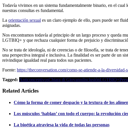
Todavía vivimos en un sistema fundamentalmente binario, en el cual lo
nuestras consultas es fundamental.
La
orientación sexual
es un claro ejemplo de ello, pues puede ser flui
asignadas.
Nos encontramos todavía al principio de un largo proceso y queda muc
LGTBIQ+ y que rechaza cualquier forma de prejuicio y discriminació
No se trata de ideología, ni de creencias o de filosofía, se trata de 
una perspectiva integral e inclusiva. La finalidad es ser parte de un s
reivindique igualdad real para todos sus pacientes.
Fuente:
https://theconversation.com/como-se-atiende-a-la-diversidad-
Tagged:
Anticonceptivos
Chiara di Giovanni
Inclusión
LGTBIQ+
Pers
Related Articles
Cómo la forma de comer despacio y la textura de los alimento
Los músculos ‘hablan’ con todo el cuerpo: la revolución cien
La bioética atraviesa la vida de todas las personas