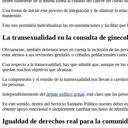
deben someterse de la misma forma al cribado del cáncer del cuello de
Una forma de iniciar este proceso de integración y de afianzar la rel
mantenido.
Esto nos permitiría individualizar las recomendaciones y facilitar que
La transexualidad en la consulta de gineco
Obviamente, también debemos tener en cuenta la inclusión de las pers
estar atentos a sus revisiones genitales o cribados poblacionales com
Con respecto a la transexualidad, hay que admitir que, aunque en lo
quedan muchos objetivos que alcanzar.
La comprensión y el estudio de la transexualidad nos llevan a cuestio
las personas.
Independientemente del
debate político actual
, está claro que las per
En este sentido, dentro del Servicio Sanitario Público nuestro deber e
obtener apoyo emocional o simplemente cambiar sus datos de identific
Igualdad de derechos real para la comu