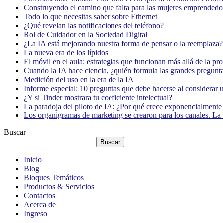
Construyendo el camino que falta para las mujeres emprendedor
Todo lo que necesitas saber sobre Ethernet
¿Qué revelan las notificaciones del teléfono?
Rol de Cuidador en la Sociedad Digital
¿La IA está mejorando nuestra forma de pensar o la reemplaza?
La nueva era de los lípidos
El móvil en el aula: estrategias que funcionan más allá de la pr
Cuando la IA hace ciencia, ¿quién formula las grandes pregunt
Medición del uso en la era de la IA
Informe especial: 10 preguntas que debe hacerse al considerar 
¿Y si Tinder mostrara tu coeficiente intelectual?
La paradoja del piloto de IA: ¿Por qué crece exponencialmente 
Los organigramas de marketing se crearon para los canales. La 
Buscar
Buscar
Inicio
Blog
Bloques Temáticos
Productos & Servicios
Contactos
Acerca de
Ingreso