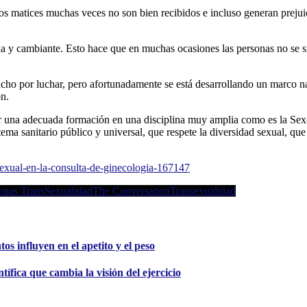
s matices muchas veces no son bien recibidos e incluso generan prejuic
da y cambiante. Esto hace que en muchas ocasiones las personas no se si
ho por luchar, pero afortunadamente se está desarrollando un marco na
n.
tener una adecuada formación en una disciplina muy amplia como es la Sex
istema sanitario público y universal, que respete la diversidad sexual, q
sexual-en-la-consulta-de-ginecologia-167147
onas Trans
Sexualidad
The Conversation
Transexualidad
s influyen en el apetito y el peso
tífica que cambia la visión del ejercicio