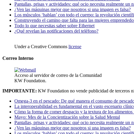
Pantallas, prisas y actividades: qué ocio necesita realmente un 
¿Ven las máquinas mejor que nosotros si una imagen es falsa?
Los músculos ‘hablan’ con todo el cuerpo: la revolución científi
Construyendo el camino que falta para las mujeres emprendedor
Todo lo que necesitas saber sobre Ethernet
¿Qué revelan las notificaciones del teléfono?
Under a Creative Commons
license
Correo Interno
Acceso al servidor de correo de la Comunidad
KW Foundation.
IMPORTANTE:
KW Foundation no vende publicidad de terceros ni
Omega-3 en el pescado: De qué manera el consumo de pescado
La interoperabilidad es fundamental en el vasto escenario clínic
Cómo la forma de comer despacio y la textura de los alimentos i
Mayo: Mes de la Concientización sobre la Salud Mental
Pantallas, prisas y actividades: qué ocio necesita realmente un 
¿Ven las máquinas mejor que nosotros si una imagen es falsa?
Los músculos ‘hablan’ con todo el cuerpo: la revolución científi