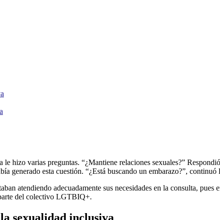
va
a
ga le hizo varias preguntas. “¿Mantiene relaciones sexuales?” Respondi
había generado esta cuestión. “¿Está buscando un embarazo?”, continuó l
taban atendiendo adecuadamente sus necesidades en la consulta, pues en
 parte del colectivo LGTBIQ+.
la sexualidad inclusiva