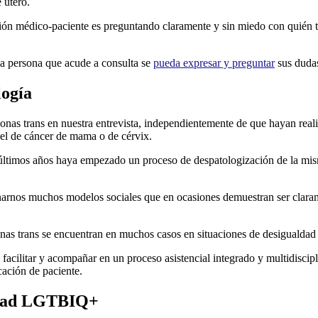
 útero.
ación médico-paciente es preguntando claramente y sin miedo con quién ti
 la persona que acude a consulta se
pueda expresar y preguntar
sus dudas
logía
onas trans en nuestra entrevista, independientemente de que hayan real
o el de cáncer de mama o de cérvix.
s últimos años haya empezado un proceso de despatologización de la mis
narnos muchos modelos sociales que en ocasiones demuestran ser clarame
sonas trans se encuentran en muchos casos en situaciones de desigualdad
s facilitar y acompañar en un proceso asistencial integrado y multidisc
ación de paciente.
nidad LGTBIQ+