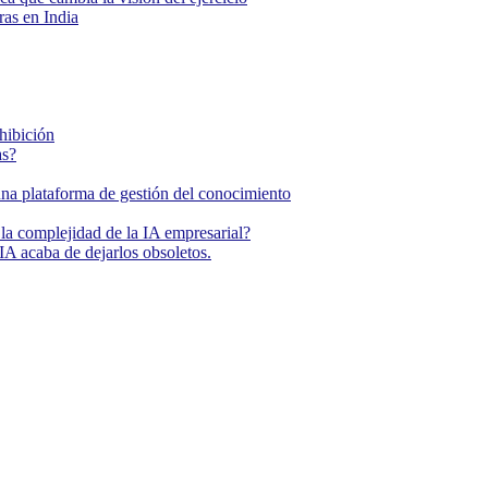
as en India
ohibición
as?
una plataforma de gestión del conocimiento
la complejidad de la IA empresarial?
IA acaba de dejarlos obsoletos.