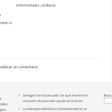
enfermedades cardíacas
a
ratan a
ublicar un comentario.
Omega-3 en el pescado: De qué manera el
Busc
e
consumo de pescado ayuda al corazón.
nidos
La interoperabilidad es fundamental en el
pre.