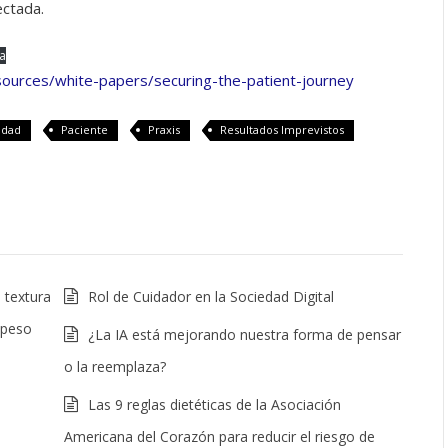
ectada.
a
esources/white-papers/securing-the-patient-journey
idad
Paciente
Praxis
Resultados Imprevistos
 textura
Rol de Cuidador en la Sociedad Digital
l peso
¿La IA está mejorando nuestra forma de pensar
o la reemplaza?
Las 9 reglas dietéticas de la Asociación
Americana del Corazón para reducir el riesgo de