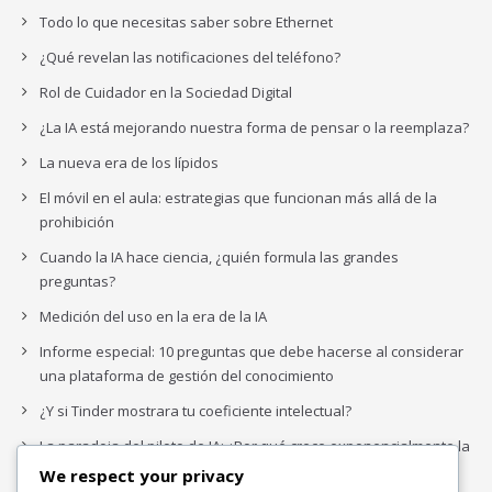
Todo lo que necesitas saber sobre Ethernet
¿Qué revelan las notificaciones del teléfono?
Rol de Cuidador en la Sociedad Digital
¿La IA está mejorando nuestra forma de pensar o la reemplaza?
La nueva era de los lípidos
El móvil en el aula: estrategias que funcionan más allá de la
prohibición
Cuando la IA hace ciencia, ¿quién formula las grandes
preguntas?
Medición del uso en la era de la IA
Informe especial: 10 preguntas que debe hacerse al considerar
una plataforma de gestión del conocimiento
¿Y si Tinder mostrara tu coeficiente intelectual?
La paradoja del piloto de IA: ¿Por qué crece exponencialmente la
complejidad de la IA empresarial?
We respect your privacy